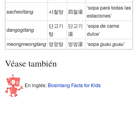
‘sopa para todas las
sacheoltang
사철탕
四철湯
estaciones’
단고기
단고기
‘sopa de carne
dangogitang
탕
湯
dulce’
meongmeongtang
멍멍탕
멍멍湯
‘sopa
guau guau
’
Véase también
En inglés:
Bosintang Facts for Kids