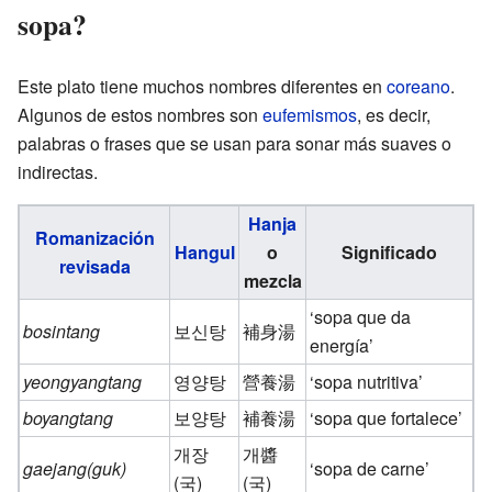
sopa?
Este plato tiene muchos nombres diferentes en
coreano
.
Algunos de estos nombres son
eufemismos
, es decir,
palabras o frases que se usan para sonar más suaves o
indirectas.
Hanja
Romanización
Hangul
o
Significado
revisada
mezcla
‘sopa que da
bosintang
보신탕
補身湯
energía’
yeongyangtang
영양탕
營養湯
‘sopa nutritiva’
boyangtang
보양탕
補養湯
‘sopa que fortalece’
개장
개醬
gaejang(guk)
‘sopa de carne’
(국)
(국)