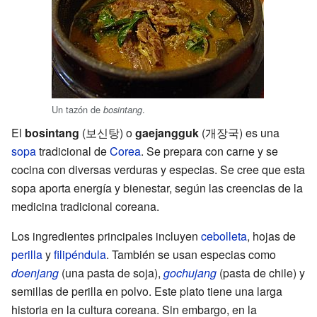
Un tazón de
.
bosintang
El
bosintang
(보신탕) o
gaejangguk
(개장국) es una
sopa
tradicional de
Corea
. Se prepara con carne y se
cocina con diversas verduras y especias. Se cree que esta
sopa aporta energía y bienestar, según las creencias de la
medicina tradicional coreana.
Los ingredientes principales incluyen
cebolleta
, hojas de
perilla
y
filipéndula
. También se usan especias como
doenjang
(una pasta de soja),
gochujang
(pasta de chile) y
semillas de perilla en polvo. Este plato tiene una larga
historia en la cultura coreana. Sin embargo, en la