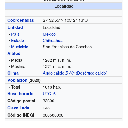
Localidad
27°32′55″N
105°24′13″O
Coordenadas
Localidad
Entidad
•
País
México
•
Estado
Chihuahua
•
Municipio
San Francisco de Conchos
Altitud
• Media
1262 m s. n. m.
• Máxima
1271 m s. n. m.
Árido cálido
(Desértico cálido)
Clima
BWh
Población
(2020)
• Total
1016 hab.
UTC -6
Huso horario
33690
Código postal
648
Clave Lada
080580008
Código INEGI