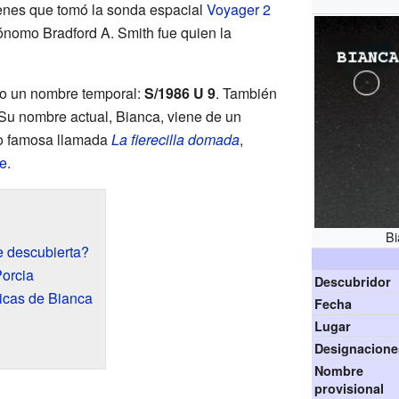
genes que tomó la sonda espacial
Voyager 2
rónomo Bradford A. Smith fue quien la
 dio un nombre temporal:
S/1986 U 9
. También
 Su nombre actual, Bianca, viene de un
ro famosa llamada
La fierecilla domada
,
e
.
Bi
e descubierta?
Porcia
Descubridor
sicas de Bianca
Fecha
Lugar
Designacione
Nombre
provisional