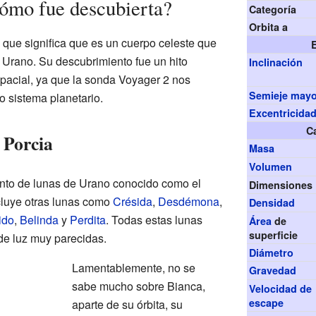
ómo fue descubierta?
Categoría
Orbita a
o que significa que es un cuerpo celeste que
, Urano. Su descubrimiento fue un hito
Inclinación
spacial, ya que la sonda Voyager 2 nos
Semieje may
o sistema planetario.
Excentricida
Ca
 Porcia
Masa
Volumen
unto de lunas de Urano conocido como el
Dimensiones
cluye otras lunas como
Crésida
,
Desdémona
,
Densidad
ido
,
Belinda
y
Perdita
. Todas estas lunas
Área
de
superficie
 de luz muy parecidas.
Diámetro
Lamentablemente, no se
Gravedad
sabe mucho sobre Bianca,
Velocidad de
escape
aparte de su órbita, su