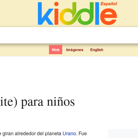
Web
Imágenes
English
lite) para niños
 giran alrededor del planeta
Urano
. Fue