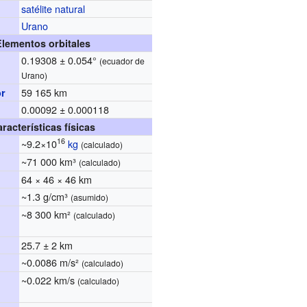
satélite natural
Urano
Elementos orbitales
0.19308 ± 0.054°
(ecuador de
Urano)
59 165 km
or
0.00092 ± 0.000118
d
racterísticas físicas
16
~9.2×10
kg
(calculado)
~71 000 km³
(calculado)
64 × 46 × 46 km
~1.3 g/cm³
(asumido)
~8 300 km²
(calculado)
25.7 ± 2 km
~0.0086 m/s²
(calculado)
~0.022 km/s
(calculado)