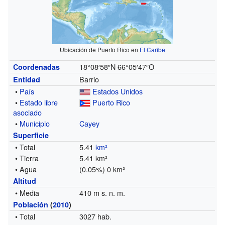
Ubicación de Puerto Rico en
El Caribe
18°08′58″N
66°05′47″O
Coordenadas
Barrio
Entidad
•
País
Estados Unidos
•
Estado libre
Puerto Rico
asociado
•
Municipio
Cayey
Superficie
• Total
5.41
km²
• Tierra
5.41 km²
• Agua
(0.05%) 0 km²
Altitud
• Media
410 m s. n. m.
Población
(
2010
)
• Total
3027 hab.