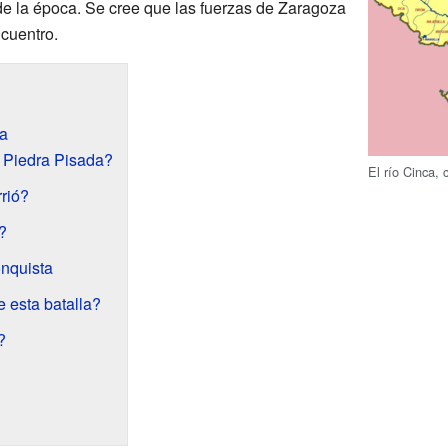
de la época. Se cree que las fuerzas de Zaragoza
ncuentro.
da
e Piedra Pisada?
El río Cinca, 
rió?
?
onquista
esta batalla?
?