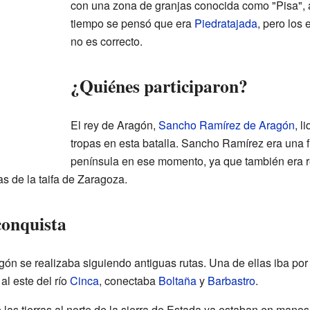
con una zona de granjas conocida como "Pisa", 
tiempo se pensó que era
Piedratajada
, pero los
no es correcto.
¿Quiénes participaron?
El rey de Aragón,
Sancho Ramírez de Aragón
, l
tropas en esta batalla. Sancho Ramírez era una f
península en ese momento, ya que también era r
as de la taifa de Zaragoza.
conquista
n se realizaba siguiendo antiguas rutas. Una de ellas iba por 
, al este del río
Cinca
, conectaba
Boltaña
y
Barbastro
.
 las tierras al norte de la sierra de Estada ya estaban en mano