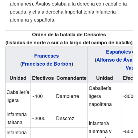
alemanes). Ávalos estaba a la derecha con caballería
pesada, y el ala derecha imperial tenía infantería
alemana y española.
Orden de la batalla de Cerisoles
(listadas de norte a sur a lo largo del campo de batalla)
Españoles
e
Franceses
(
Alfonso de Ávalo
(
Francisco de Borbón
)
Vast
Unidad
Efectivos
Comandante
Unidad
Efecti
Caballería
Caballería
~400
Dampierre
ligera
~300
ligera
napolitana
Infantería
~2000
Descroz
italiana
Infantería
alemana y
~5000
Infantería