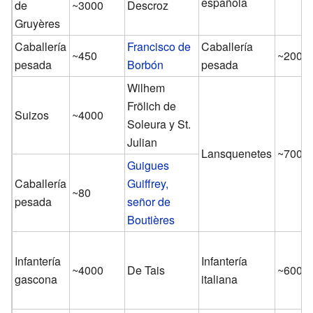
española
de
~3000
Descroz
Gruyères
Caballería
Francisco de
Caballería
~450
~200
pesada
Borbón
pesada
Wilhem
Frölich de
Suizos
~4000
Soleura y St.
Julian
Lansquenetes
~7000
Guigues
Caballería
Guiffrey,
~80
pesada
señor de
Boutières
Infantería
Infantería
~4000
De Tais
~6000
gascona
italiana