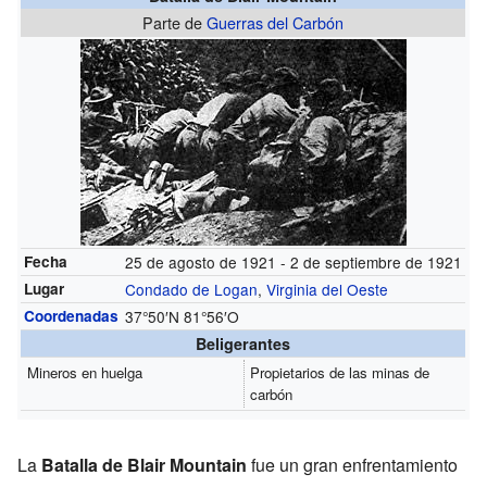
Parte de
Guerras del Carbón
Fecha
25 de agosto de 1921 - 2 de septiembre de 1921
Lugar
Condado de Logan
,
Virginia del Oeste
Coordenadas
37°50′N
81°56′O
Beligerantes
Mineros en huelga
Propietarios de las minas de
carbón
La
Batalla de Blair Mountain
fue un gran enfrentamiento