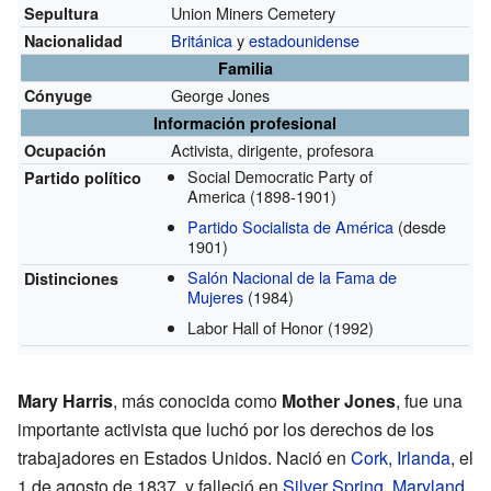
Union Miners Cemetery
Sepultura
Británica
y
estadounidense
Nacionalidad
Familia
George Jones
Cónyuge
Información profesional
Activista, dirigente, profesora
Ocupación
Social Democratic Party of
Partido político
America
(1898-1901)
Partido Socialista de América
(desde
1901)
Salón Nacional de la Fama de
Distinciones
Mujeres
(1984)
Labor Hall of Honor
(1992)
Mary Harris
, más conocida como
Mother Jones
, fue una
importante activista que luchó por los derechos de los
trabajadores en Estados Unidos. Nació en
Cork
,
Irlanda
, el
1 de agosto de 1837, y falleció en
Silver Spring
,
Maryland
,