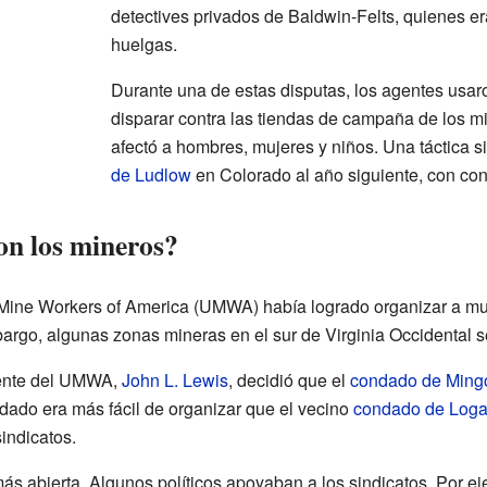
detectives privados de Baldwin-Felts, quienes e
huelgas.
Durante una de estas disputas, los agentes usar
disparar contra las tiendas de campaña de los mi
afectó a hombres, mujeres y niños. Una táctica si
de Ludlow
en Colorado al año siguiente, con co
n los mineros?
d Mine Workers of America (UMWA) había logrado organizar a m
rgo, algunas zonas mineras en el sur de Virginia Occidental se
idente del UMWA,
John L. Lewis
, decidió que el
condado de Ming
ndado era más fácil de organizar que el vecino
condado de Log
sindicatos.
 más abierta. Algunos políticos apoyaban a los sindicatos. Por e