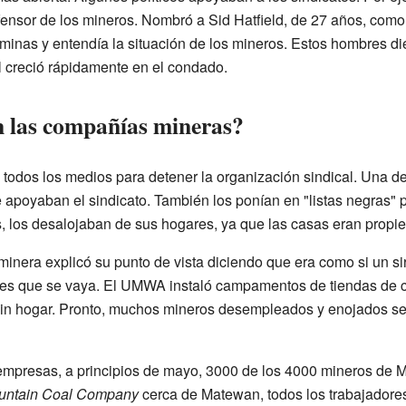
nsor de los mineros. Nombró a Sid Hatfield, de 27 años, como j
 minas y entendía la situación de los mineros. Estos hombres di
l creció rápidamente en el condado.
 las compañías mineras?
odos los medios para detener la organización sindical. Una de 
e apoyaban el sindicato. También los ponían en "listas negras" 
, los desalojaban de sus hogares, ya que las casas eran propi
era explicó su punto de vista diciendo que era como si un sirvi
 pides que se vaya. El UMWA instaló campamentos de tiendas de 
in hogar. Pronto, muchos mineros desempleados y enojados s
 empresas, a principios de mayo, 3000 de los 4000 mineros de M
untain Coal Company
cerca de Matewan, todos los trabajadores 