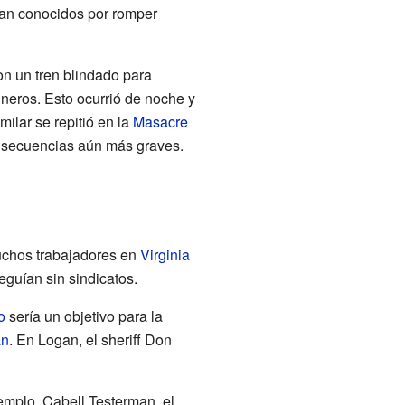
ran conocidos por romper
on un tren blindado para
neros. Esto ocurrió de noche y
milar se repitió en la
Masacre
nsecuencias aún más graves.
uchos trabajadores en
Virginia
guían sin sindicatos.
o
sería un objetivo para la
an
. En Logan, el sheriff Don
jemplo, Cabell Testerman, el