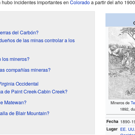
n hubo incidentes importantes en
Colorado
a partir del año 1900
uerras del Carbón?
dueños de las minas controlar a los
 los mineros?
las compañías mineras?
irginia Occidental
ga de Paint Creek-Cabin Creek?
de Matewan?
Mineros de
Te
1892, du
alla de Blair Mountain?
Fecha
1890-1
Lugar
EE. UU