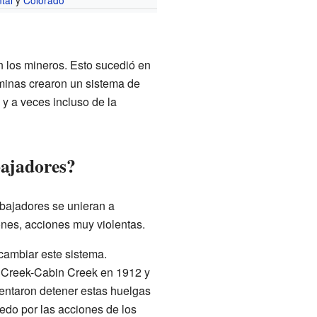
tal
y
Colorado
n los mineros. Esto sucedió en
inas crearon un sistema de
y a veces incluso de la
bajadores?
abajadores se unieran a
ones, acciones muy violentas.
 cambiar este sistema.
t Creek-Cabin Creek en 1912 y
tentaron detener estas huelgas
iedo por las acciones de los