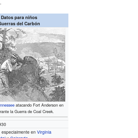
.
Datos para niños
Guerras del Carbón
nnessee
atacando Fort Anderson en
rante la Guerra de Coal Creek.
930
.
especialmente en
Virginia