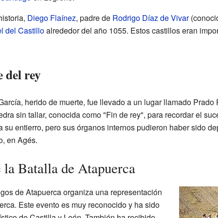
istoria,
Diego Flaínez
, padre de
Rodrigo Díaz de Vivar
(conocid
l del Castillo
alrededor del año 1055. Estos castillos eran impor
 del rey
y García, herido de muerte, fue llevado a un lugar llamado Prado
edra sin tallar, conocida como "Fin de rey", para recordar el su
a su entierro, pero sus órganos internos pudieron haber sido de
, en Agés.
la Batalla de Atapuerca
gos de Atapuerca organiza una representación
uerca. Este evento es muy reconocido y ha sido
ístico de Castilla y León. También ha recibido