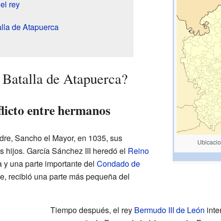
el rey
lla de Atapuerca
a Batalla de Atapuerca?
flicto entre hermanos
dre, Sancho el Mayor, en 1035, sus
Ubicacio
sus hijos. García Sánchez III heredó el
Reino
a y una parte importante del
Condado de
rte, recibió una parte más pequeña del
Tiempo después, el rey
Bermudo III de León
inte