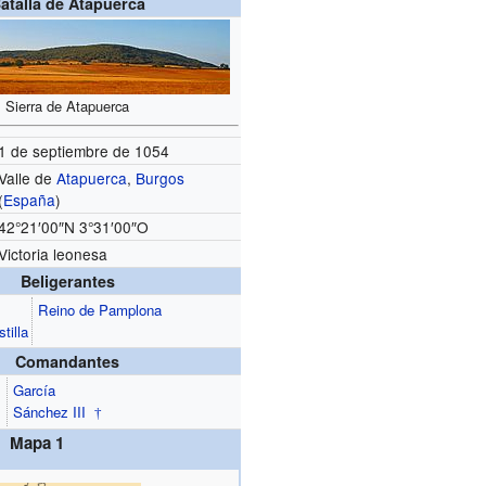
atalla de Atapuerca
Sierra de Atapuerca
1 de septiembre de 1054
Valle de
Atapuerca
,
Burgos
(
España
)
42°21′00″N 3°31′00″O
Victoria leonesa
Beligerantes
Reino de Pamplona
tilla
Comandantes
García
Sánchez III
†
Mapa 1