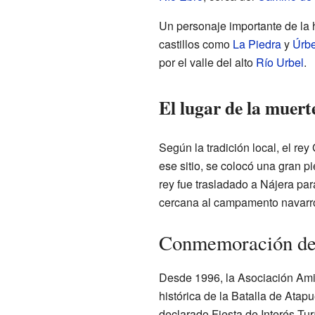
Un personaje importante de la h
castillos como
La Piedra
y
Úrbe
por el valle del alto
Río Urbel
.
El lugar de la muerte
Según la tradición local, el re
ese sitio, se colocó una gran pi
rey fue trasladado a Nájera par
cercana al campamento navarro
Conmemoración de 
Desde 1996, la Asociación Ami
histórica de la Batalla de Atap
declarado Fiesta de Interés Tur