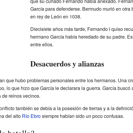
que su cuñado Fernando había anexado. Fernan
García para defenderse. Bermudo murió en otra b
en rey de León en 1038.
Diecisiete años más tarde, Fernando I quiso recup
hermano García había heredado de su padre. Est
entre ellos.
Desacuerdos y alianzas
ntan que hubo problemas personales entre los hermanos. Una cr
mpo, lo que hizo que García le declarara la guerra. García bus
 de reinos vecinos.
nflicto también se debía a la posesión de tierras y a la definici
na del alto
Río Ebro
siempre habían sido un poco confusas.
a batalla?