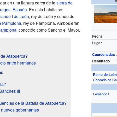
B
gar en una llanura cerca de la
sierra de
urgos
,
España
. En esta batalla se
nando I de León
, rey de León y conde de
de Pamplona
, rey de Pamplona. Ambos eran
 Pamplona
, conocido como Sancho el Mayor.
Fecha
Lugar
Coordenadas
a de Atapuerca?
Resultado
icto entre hermanos
as
Reino de León
Condado de Cas
lla?
 Sánchez III
Fernando I
uencias de la Batalla de Atapuerca?
 y nuevos gobernantes