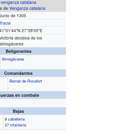
venganza catalana
te de
Venganza catalana
Junio de 1305
Tracia
41°01′44″N
27°38′05″E
Victoria decisiva de los
almogávares
Beligerantes
Almogávares
Comandantes
Bernat de Rocafort
Fuerzas en combate
Bajas
9
caballería
27
infantería