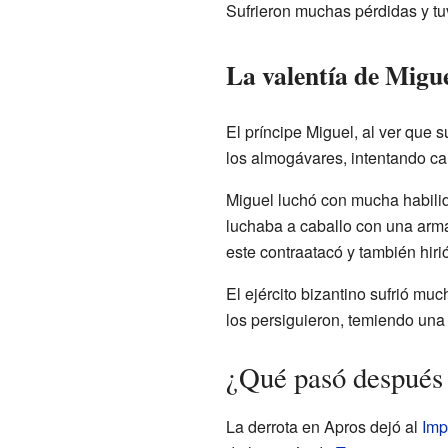
Sufrieron muchas pérdidas y tuv
La valentía de Migu
El príncipe Miguel, al ver que 
los almogávares, intentando cam
Miguel luchó con mucha habilid
luchaba a caballo con una arma
este contraatacó y también hirió
El ejército bizantino sufrió mu
los persiguieron, temiendo un
¿Qué pasó después 
La derrota en Apros dejó al
Imp