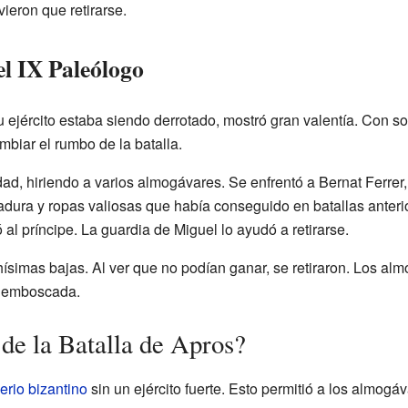
ieron que retirarse.
el IX Paleólogo
su ejército estaba siendo derrotado, mostró gran valentía. Con 
biar el rumbo de la batalla.
ad, hiriendo a varios almogávares. Se enfrentó a Bernat Ferre
dura y ropas valiosas que había conseguido en batallas anterior
 al príncipe. La guardia de Miguel lo ayudó a retirarse.
chísimas bajas. Al ver que no podían ganar, se retiraron. Los al
a emboscada.
de la Batalla de Apros?
erio bizantino
sin un ejército fuerte. Esto permitió a los almogá