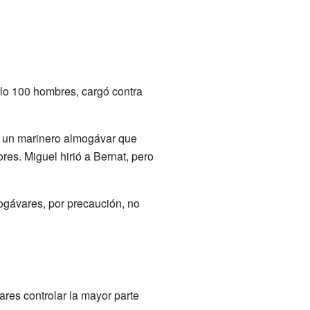
solo 100 hombres, cargó contra
r, un marinero almogávar que
es. Miguel hirió a Bernat, pero
mogávares, por precaución, no
vares controlar la mayor parte