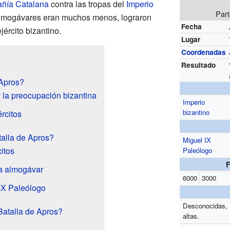
ñía Catalana
contra las tropas del
Imperio
Par
 almogávares eran muchos menos, lograron
Fecha
jército bizantino.
Lugar
Coordenadas
Resultado
 Apros?
y la preocupación bizantina
Imperio
bizantino
ércitos
talla de Apros?
Miguel IX
itos
Paleólogo
ia almogávar
6000
3000
 IX Paleólogo
Desconocidas,
atalla de Apros?
altas.