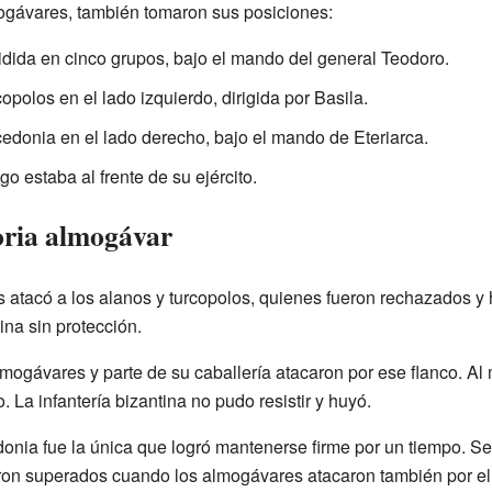
lmogávares, también tomaron sus posiciones:
ividida en cinco grupos, bajo el mando del general Teodoro.
copolos en el lado izquierdo, dirigida por Basila.
cedonia en el lado derecho, bajo el mando de Eteriarca.
o estaba al frente de su ejército.
toria almogávar
 atacó a los alanos y turcopolos, quienes fueron rechazados y 
tina sin protección.
mogávares y parte de su caballería atacaron por ese flanco. Al 
 La infantería bizantina no pudo resistir y huyó.
onia fue la única que logró mantenerse firme por un tiempo. Se 
ron superados cuando los almogávares atacaron también por el ot