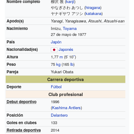
Nombre completo
柳沢 敦 (
kanji
)
やなぎさわ あつし (
hiragana
)
ヤナギサワ アツシ (
katakana
)
Apodo(s)
Yanagi
,
Yanagisawa
,
Atsushi
,
Atsushi-san
Nacimiento
Imizu,
Toyama
27 de mayo de 1977
País
Japón
Nacionalidad(es)
Japonés
Altura
1,77
m
(5
′
10
″
)
Peso
75
kg
(165
lb
)
Pareja
Yukari Obata
Carrera deportiva
Deporte
Fútbol
Club profesional
Debut deportivo
1996
(
Kashima Antlers
)
Posición
Delantero
Goles en clubes
133
Retirada deportiva
2014