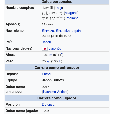
Datos personales
Nombre completo
大岩 剛 (
kanji
)
おおいわ ごう (
hiragana
)
オオイワ ゴウ (
katakana
)
Apodo(s)
Gō-san
Nacimiento
Shimizu
,
Shizuoka
,
Japón
23 de junio de 1972
País
Japón
Nacionalidad(es)
Japonés
Altura
1,80
m
(5
′
11
″
)
Peso
75
kg
(165
lb
)
Carrera como entrenador
Deporte
Fútbol
Equipo
Japón Sub-23
Debut como
2017
entrenador
(
Kashima Antlers
)
Carrera como jugador
Posición
Defensa
Debut como jugador
1995