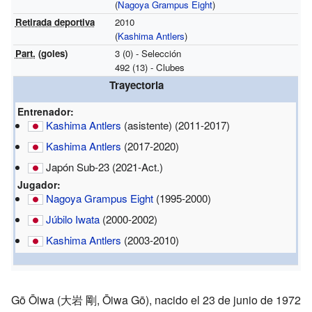
(
Nagoya Grampus Eight
)
Retirada deportiva
2010
(
Kashima Antlers
)
Part.
(goles)
3 (0) - Selección
492 (13) - Clubes
Trayectoria
Entrenador:
Kashima Antlers
(asistente)
(2011-2017)
Kashima Antlers
(2017-2020)
Japón Sub-23 (2021-Act.)
Jugador:
Nagoya Grampus Eight
(1995-2000)
Júbilo Iwata
(2000-2002)
Kashima Antlers
(2003-2010)
Gō Ōiwa (大岩 剛, Ōiwa Gō), nacido el 23 de junio de 1972