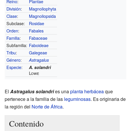
Reino
:
Plantae
División
:
Magnoliophyta
Clase
:
Magnoliopsida
Subclase:
Rosidae
Orden
:
Fabales
Familia
:
Fabaceae
Subfamilia:
Faboideae
Tribu
:
Galegeae
Género
:
Astragalus
Especie
:
A. solandri
Lowe
El
Astragalus solandri
es una
planta herbácea
que
pertenece a la familia de las
leguminosas
. Es originaria de
la región del
Norte de África
.
Contenido