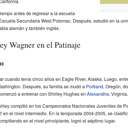
alifornia.
tiempo antes de regresar a la escuela
la Escuela Secundaria West Potomac. Después, estudió en la uni
abla alemán y también inglés.
ey Wagner en el Patinaje
lo
 cuando tenía cinco años en Eagle River, Alaska. Luego, entr
Washington. Después, su familia se mudó a
Portland
, Oregón, d
comenzó a entrenar con Shirley Hughes en
Alexandria
, Virginia.
hley compitió en los Campeonatos Nacionales Juveniles de Pat
17 en el nivel intermedio. En la temporada 2004-2005, se clasif
pitiendo en el nivel principiante, logró el séptimo lugar.