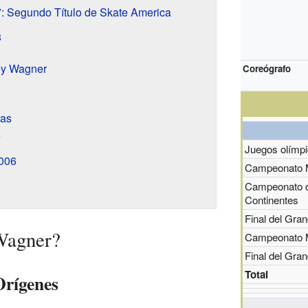
 Segundo Título de Skate America
8
ley Wagner
Coreógrafo
ias
e
Juegos olímp
006
Campeonato 
Campeonato d
Continentes
Final del Gran
Wagner?
Campeonato M
Final del Gran
Total
Orígenes