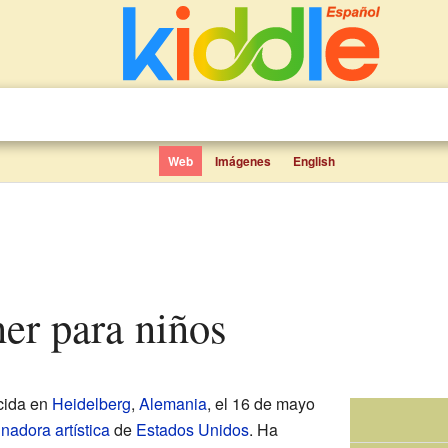
Web
Imágenes
English
ner para niños
cida en
Heidelberg
,
Alemania
, el 16 de mayo
inadora artística
de
Estados Unidos
. Ha