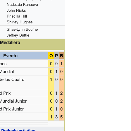
Nadezda Kanaeva
John Nicks
Priscilla Hill
Shirley Hughes
Shae-Lynn Bourne
Jeffrey Buttle
Medallero
Evento
O
P
B
icos
0
0
1
Mundial
0
1
0
e los Cuatro
1
0
0
d Prix
0
1
2
undial Junior
0
0
2
d Prix Junior
0
1
0
1
3
5
Patinaje artístico