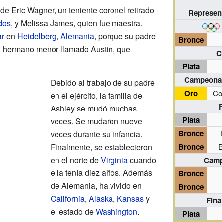
de Eric Wagner, un teniente coronel retirado
Represen
dos
, y Melissa James, quien fue maestra.
ar
en
Heidelberg
,
Alemania
, porque su padre
Bronce
un hermano menor llamado Austin, que
C
Plata
Campeonat
Debido al trabajo de su padre
Oro
Co
en el ejército, la familia de
F
Ashley se mudó muchas
Plata
veces. Se mudaron nueve
Bronce
veces durante su infancia.
Finalmente, se establecieron
Bronce
B
en el norte de
Virginia
cuando
Camp
ella tenía diez años. Además
Bronce
de Alemania, ha vivido en
Bronce
California
,
Alaska
,
Kansas
y
Fina
el estado de
Washington
.
Plata