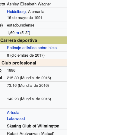
eto
Ashley Elisabeth Wagner
Heidelberg
, Alemania
16 de mayo de 1991
s)
estadounidense
1,60
m
(5
′
3
″
)
Carrera deportiva
Patinaje artístico sobre hielo
8 (diciembre de 2017)
Club profesional
o
1996
al
215.39 (Mundial de 2016)
73.16 (Mundial de 2016)
o
142.23 (Mundial de 2016)
Artesia
Lakewood
Skating Club of Wilmington
Rafael Arutyunyan (Actual)