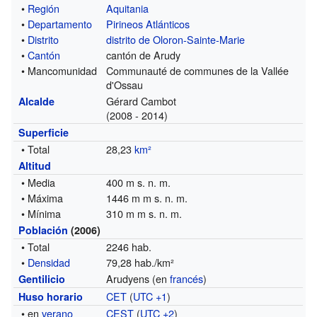
•
Región
Aquitania
•
Departamento
Pirineos Atlánticos
•
Distrito
distrito de Oloron-Sainte-Marie
•
Cantón
cantón de Arudy
• Mancomunidad
Communauté de communes de la Vallée
d'Ossau
Gérard Cambot
Alcalde
(2008 - 2014)
Superficie
• Total
28,23
km²
Altitud
• Media
400 m s. n. m.
• Máxima
1446 m m s. n. m.
• Mínima
310 m m s. n. m.
Población
(2006)
• Total
2246 hab.
•
Densidad
79,28 hab./km²
Arudyens (en
francés
)
Gentilicio
CET
(
UTC +1
)
Huso horario
• en
verano
CEST
(
UTC +2
)