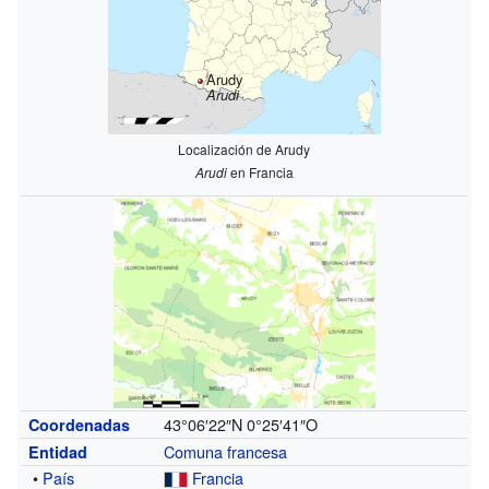
Arudy
Arudi
Localización de Arudy
Arudi
en Francia
43°06′22″N
0°25′41″O
Coordenadas
Comuna francesa
Entidad
•
País
Francia