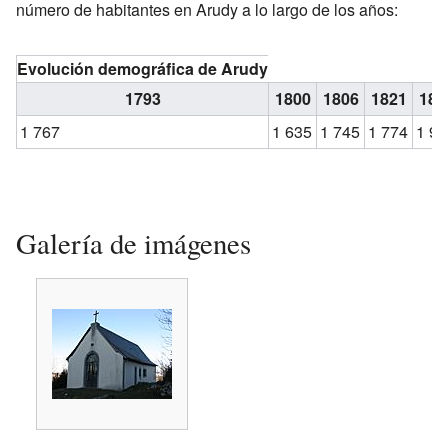
número de habitantes en Arudy a lo largo de los años:
Evolución demográfica de Arudy
1793
1800
1806
1821
183
1 767
1 635
1 745
1 774
1 9
Galería de imágenes