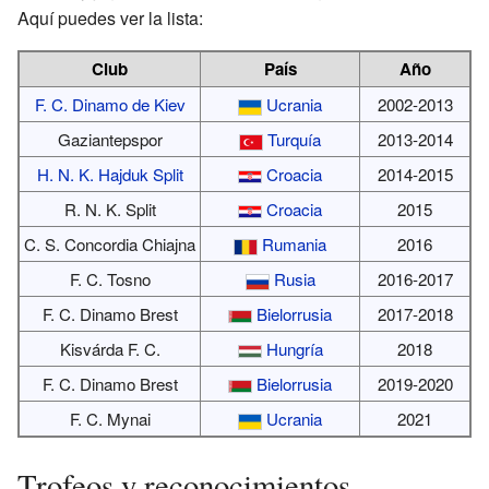
Aquí puedes ver la lista:
Club
País
Año
F. C. Dinamo de Kiev
Ucrania
2002-2013
Gaziantepspor
Turquía
2013-2014
H. N. K. Hajduk Split
Croacia
2014-2015
R. N. K. Split
Croacia
2015
C. S. Concordia Chiajna
Rumania
2016
F. C. Tosno
Rusia
2016-2017
F. C. Dinamo Brest
Bielorrusia
2017-2018
Kisvárda F. C.
Hungría
2018
F. C. Dinamo Brest
Bielorrusia
2019-2020
F. C. Mynai
Ucrania
2021
Trofeos y reconocimientos