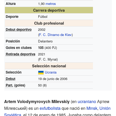
Altura
1,90
metros
Carrera deportiva
Deporte
Fútbol
Club profesional
Debut deportivo
2002
(
F. C. Dinamo de Kiev
)
Posición
Delantero
Goles en clubes
105
(400 PJ)
Retirada deportiva
2021
(F. C. Mynai)
Selección nacional
Selección
Ucrania
Debut
19 de junio de 2006
Part.
(goles)
50 (8)
Artem Volodymyrovych Milevskiy
(en
ucraniano
Артем
Мілевський) es un
exfutbolista
que nació en
Minsk
,
Unión
Soviética
, el 12 de enero de 1985. Jugaba como delantero