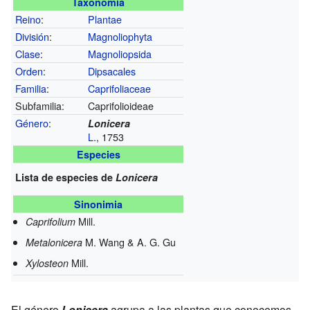
Taxonomía
Reino
:
Plantae
División
:
Magnoliophyta
Clase
:
Magnoliopsida
Orden
:
Dipsacales
Familia
:
Caprifoliaceae
Subfamilia:
Caprifolioideae
Género
:
Lonicera
L.
, 1753
Especies
Lista de especies de
Lonicera
Sinonimia
Mill.
Caprifolium
M. Wang & A. G. Gu
Metalonicera
Mill.
Xylosteon
El género
Lonicera
agrupa a las plantas que conocemos