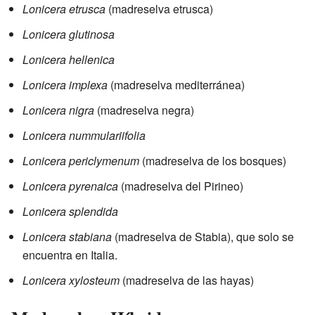
Lonicera etrusca
(madreselva etrusca)
Lonicera glutinosa
Lonicera hellenica
Lonicera implexa
(madreselva mediterránea)
Lonicera nigra
(madreselva negra)
Lonicera nummulariifolia
Lonicera periclymenum
(madreselva de los bosques)
Lonicera pyrenaica
(madreselva del Pirineo)
Lonicera splendida
Lonicera stabiana
(madreselva de Stabia), que solo se
encuentra en Italia.
Lonicera xylosteum
(madreselva de las hayas)