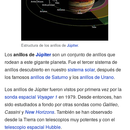
Estructura de los anillos de
Júpiter
.
Los
anillos de
Júpiter
son un conjunto de anillos que
rodean a este gigante planeta. Fue el tercer sistema de
anillos descubierto en nuestro
sistema solar
, después de
los famosos
anillos de Saturno
y los
anillos de Urano
.
Los anillos de Júpiter fueron vistos por primera vez por la
sonda espacial
Voyager 1
en 1979. Desde entonces, han
sido estudiados a fondo por otras sondas como
Galileo
,
Cassini
y
New Horizons
. También se han observado
desde la Tierra con telescopios muy potentes y con el
telescopio espacial Hubble
.