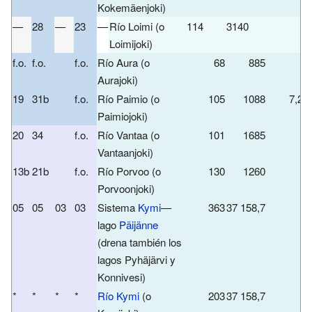
Kokemäenjoki)
—
28
—
23
—
Río Loimi (o
114
3140
R
Loimijoki)
f.o.
f.o.
f.o.
Río Aura (o
68
885
Aurajoki)
19
31b
f.o.
Río Paimio (o
105
1088
7,2
Paimiojoki)
20
34
f.o.
Río Vantaa (o
101
1685
Vantaanjoki)
13b
21b
f.o.
Río Porvoo (o
130
1260
Porvoonjoki)
05
05
03
03
Sistema
Kymi
—
363
37 158,7
lago
Päijänne
(drena también los
lagos Pyhäjärvi y
Konnivesi)
*
*
*
*
Río Kymi
(o
203
37 158,7