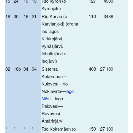
15
24
10
13
Río Kyrön (o
127
4900
Kyrönjoki)
18
30
16
21
Río Karvia (o
110
3438
Karvianjoki) (drena
los lagos
Kirkkojärvi,
Kynäsjärvi,
Inhottujärvi e
Isojärvi)
02
18b
04
04
Sistema
408
27 100
Kokemäen—
Kulovesi—río
Nokiavirta—
lago
Näsi
—lago
Palovesi—
Ruvovesi—
Ähtärinjärvi
*
*
*
*
Río Kokemäen (o
150
27 100