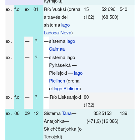
Kymijoki)
ex.
f.o.
ex
01
Río Vuoksi (drena
15
52 696
540
L
a través del
(162)
(68 500)
(
sistema
lago
Ladoga
-
Neva
)
ex.
—
?
—
sistema
lago
V
Saimaa
ex.
—
?
—
sistema lago
L
Pyhäselkä —
Pielisjoki —
lago
Pielinen
(drena
el
lago Pielinen
)
ex.
f.o.
—
?
—
Río Lieksanjoki
80
L
(132)
ex.
06
09
12
Sistema
Tana
—
352
5153
139
Anarjohka—
(471,9)
(16 386)
Skiehččanjohka (o
Tenojoki)