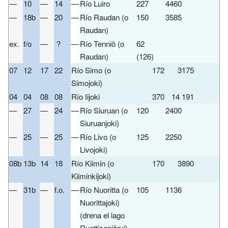
—
10
—
14
—
Río Luiro
227
4460
R
—
18b
—
20
—
Río Raudan (o
150
3585
R
Raudan)
ex.
f/o
—
?
—
Río Tenniö (o
62
R
Raudan)
(126)
07
12
17
22
Río Simo (o
172
3175
Simojoki)
04
04
08
08
Río Iijoki
370
14 191
—
27
—
24
—
Río Siuruan (o
120
2400
R
Siuruanjoki)
—
25
—
25
—
Río Livo (o
125
2250
R
Livojoki)
08b
13b
14
18
Río Kiimin (o
170
3890
Kiiminkijoki)
—
31b
—
f.o.
—
Río Nuoritta (o
105
1136
R
Nuorittajoki)
(drena el lago
Ruottisenjärvi)