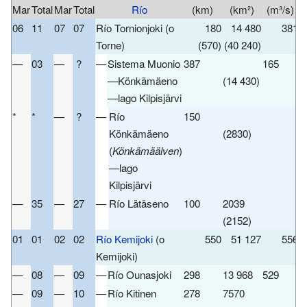
Mar
Total
Mar
Total
Río
(km)
(km²)
(m³/s)
D
06
11
07
07
Río Tornionjoki (o
180
14 480
381
Torne)
(570)
(40 240)
—
03
—
?
—
Sistema Muonio
387
165
R
—Könkämäeno
(14 430)
—lago Kilpisjärvi
*
*
—
?
—
Río
150
R
Könkämäeno
(2830)
(
Könkämäälven
)
—lago
Kilpisjärvi
—
35
—
27
—
Río Lätäseno
100
2039
R
(2152)
01
01
02
02
Río Kemijoki
(o
550
51 127
556
Kemijoki)
—
08
—
09
—
Río Ounasjoki
298
13 968
529
R
—
09
—
10
—
Río Kitinen
278
7570
R