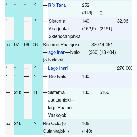
*
*
*
?
—
Río Tana
252
(318)
()
*
*
—
?
—
Sistema
140
32,96
R
Anarjohka—
(152,9)
(3151)
Skiehččanjohka
ex.
07
06
06
Sistema Paatsjoki
320
14 491
—
lago Inari
—Ivalo
(360)
(18 404)
(o Ivalojoki)
*
*
—
?
—
Lago Inari
276 000
R
*
*
—
?
—
Río Ivalo
180
L
—
21b
—
11
—
Sistema
130
5160
R
Juutuanjoki—
lago Paatari—
Vaskojoki
ex.
31b
?
Río Oula (o
105
R
Oulankajoki )
(140)
B