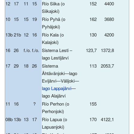
12
17
11
15
Río Siika (o
152
4400
Siikajoki)
10
15
15
19
Río Pyhä (o
162
3680
Pyhäjoki)
13b
21b
12
16
Río Kala (o
130
4200
Kalajoki)
16
26
f./o.
f./o.
Sistema Lesti –
123,7
1372,8
lago Lestijärvi
17
29
18
26
Sistema
113
2053,7
Ähtävänjoki—lago
Evijärvi—Välijoki—
lago Lappajärvi
—
lago Alajärvi
11
16
?
Río Perhon (o
155
Perhonjoki)
08b
13b
13
17
Río Lapua (o
170
4122,1
Lapuanjoki)