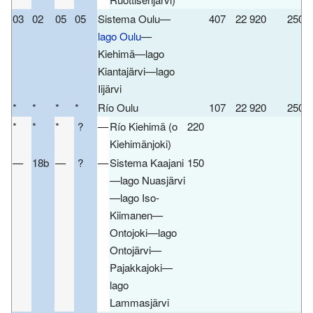
03
02
05
05
Sistema Oulu—
407
22 920
250
lago Oulu
—
Kiehimä—lago
Kiantajärvi—lago
Iijärvi
*
*
*
*
Río Oulu
107
22 920
250
*
*
*
?
—
Río Kiehimä (o
220
L
Kiehimänjoki)
—
18b
—
?
—
Sistema Kaajani
150
l
—lago Nuasjärvi
—lago Iso-
Kiimanen—
Ontojoki—lago
Ontojärvi—
Pajakkajoki—
lago
Lammasjärvi