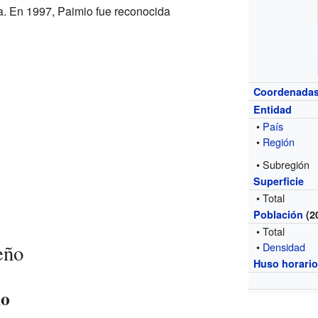
ia. En 1997, Paimio fue reconocida
Coordenada
Entidad
•
País
•
Región
• Subregión
Superficie
• Total
Población
(2
• Total
eño
•
Densidad
Huso horari
io