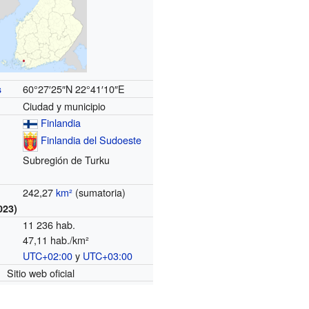
60°27′25″N
22°41′10″E
s
Ciudad y municipio
Finlandia
Finlandia del Sudoeste
Subregión de Turku
242,27
km²
(sumatoria)
023)
11 236 hab.
47,11 hab./km²
UTC+02:00
y
UTC+03:00
o
Sitio web oficial