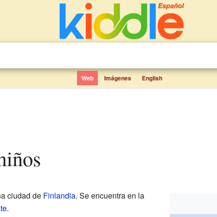
Web
Imágenes
English
 niños
na ciudad de
Finlandia
. Se encuentra en la
te
.