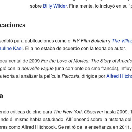
sobre
Billy Wilder
. Finalmente, lo incluyó en su 
icaciones
scribió para publicaciones como el
NY Film Bulletin
y
The Villa
uline Kael
. Ella no estaba de acuerdo con la teoría de autor.
 documental de 2009
For the Love of Movies: The Story of Americ
rgió con la
nouvelle vague
(una corriente de cine francés), influyó
teoría al analizar la película
Psicosis
, dirigida por
Alfred Hitch
ia
endo críticas de cine para
The New York Observer
hasta 2009. T
onde él mismo había estudiado. Allí enseñó sobre la historia del
ores como Alfred Hitchcock. Se retiró de la enseñanza en 2011.