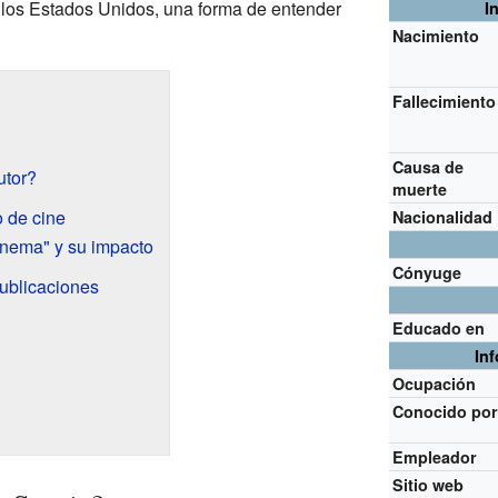
n los Estados Unidos, una forma de entender
I
Nacimiento
Fallecimiento
?
Causa de
utor?
muerte
o de cine
Nacionalidad
nema" y su impacto
Cónyuge
publicaciones
Educado en
In
Ocupación
Conocido po
Empleador
Sitio web