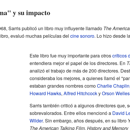
a" y su impacto
68, Sarris publicó un libro muy influyente llamado
The America
 libro, evaluó muchas películas del
cine sonoro
. Lo hizo desde l
Este libro fue muy importante para otros
críticos 
entendiera mejor el papel de los directores. En
T
analizó el trabajo de más de 200 directores. Des
consideraba los mejores, a quienes llamó el "pan
estaban grandes nombres como
Charlie Chaplin
Howard Hawks
,
Alfred Hitchcock
y
Orson Welles
Sarris también criticó a algunos directores que, 
sobrevalorados. Entre ellos mencionó a
David L
Wilder
. Sin embargo, años después, en su libro
Y
The American Talking Film, History and Memory