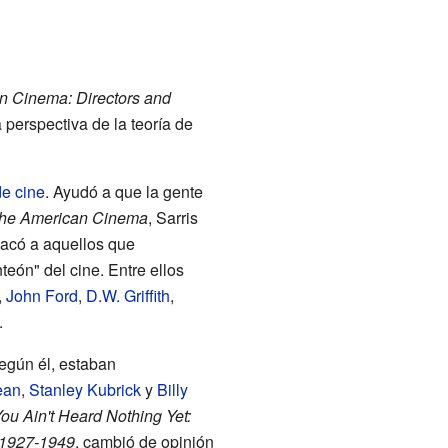
n Cinema: Directors and
a perspectiva de la teoría de
de cine
. Ayudó a que la gente
he American Cinema
, Sarris
tacó a aquellos que
teón" del cine. Entre ellos
,
John Ford
,
D.W. Griffith
,
.
según él, estaban
ean
,
Stanley Kubrick
y
Billy
ou Ain't Heard Nothing Yet:
 1927-1949
, cambió de opinión