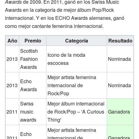
Awards
de 2009. En 2011, ganó en los Swiss Music
Awards en la categoría de mejor álbum Pop/Rock
internacional. Y en los ECHO Awards alemanes, ganó
como mejor cantante femenina internacional.
Año
Premio
Categoría
Resultado
Scottish
Icono de la moda
2013
Fashion
Nominada
escocesa
Awards
Mejor artista femenina
Echo
2013
internacional de
Nominada
Awards
Rock/Pop
Swiss
Mejor álbum internacional
2011
music
de Rock/Pop – 'A Curious
Ganadora
awards
Thing'
Mejor artista femenina
Echo
2011
internacional de
Ganadora