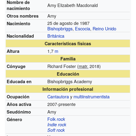
Nombre de
Amy Elizabeth Macdonald
nacimiento
Amy
Otros nombres
25 de agosto de 1987
Nacimiento
Bishopbriggs
,
Escocia
,
Reino Unido
Británica
Nacionalidad
Características físicas
1,7
m
Altura
Familia
Richard Foster (
matr.
2018)
Cónyuge
Educación
Bishopbriggs Academy
Educada en
Información profesional
Cantautora
y
multiinstrumentista
Ocupación
2007-presente
Años activa
Amy
Seudónimo
Folk
rock
Género
Indie rock
Soft rock