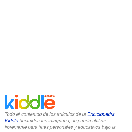
Todo el contenido de los artículos de la
Enciclopedia
Kiddle
(incluidas las imágenes) se puede utilizar
libremente para fines personales y educativos bajo la