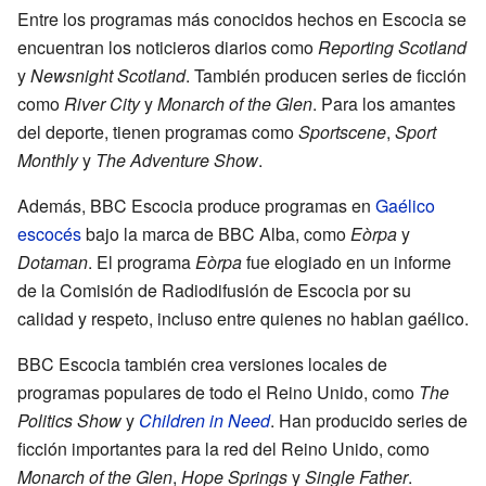
Entre los programas más conocidos hechos en Escocia se
encuentran los noticieros diarios como
Reporting Scotland
y
Newsnight Scotland
. También producen series de ficción
como
River City
y
Monarch of the Glen
. Para los amantes
del deporte, tienen programas como
Sportscene
,
Sport
Monthly
y
The Adventure Show
.
Además, BBC Escocia produce programas en
Gaélico
escocés
bajo la marca de BBC Alba, como
Eòrpa
y
Dotaman
. El programa
Eòrpa
fue elogiado en un informe
de la Comisión de Radiodifusión de Escocia por su
calidad y respeto, incluso entre quienes no hablan gaélico.
BBC Escocia también crea versiones locales de
programas populares de todo el Reino Unido, como
The
Politics Show
y
Children in Need
. Han producido series de
ficción importantes para la red del Reino Unido, como
Monarch of the Glen
,
Hope Springs
y
Single Father
.