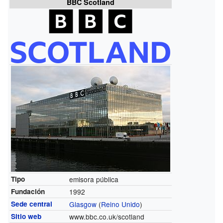
BBC Scotland
Tipo
emisora pública
Fundación
1992
Sede central
Glasgow
(
Reino Unido
)
Sitio web
www.bbc.co.uk/scotland