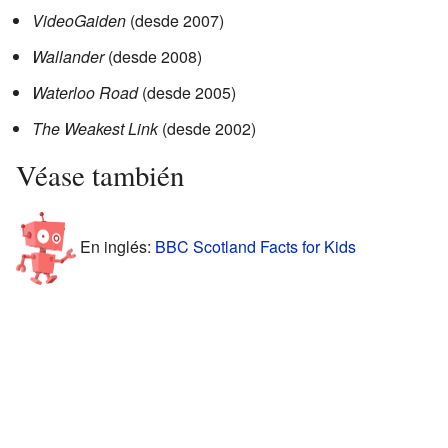
VideoGaiden
(desde 2007)
Wallander
(desde 2008)
Waterloo Road
(desde 2005)
The Weakest Link
(desde 2002)
Véase también
En inglés:
BBC Scotland Facts for Kids