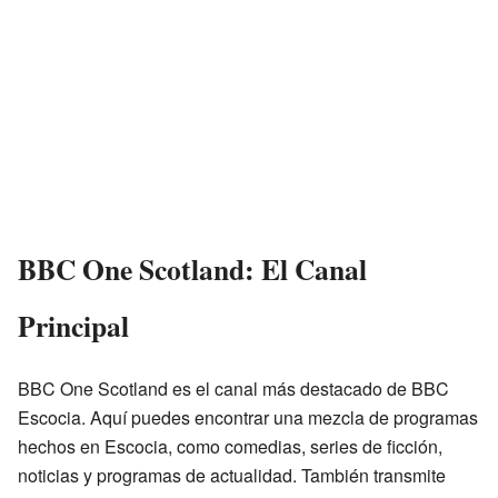
BBC One Scotland: El Canal
Principal
BBC One Scotland es el canal más destacado de BBC
Escocia. Aquí puedes encontrar una mezcla de programas
hechos en Escocia, como comedias, series de ficción,
noticias y programas de actualidad. También transmite