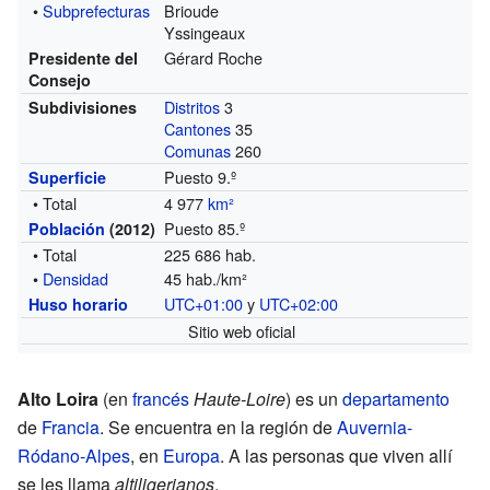
•
Subprefecturas
Brioude
Yssingeaux
Gérard Roche
Presidente del
Consejo
Distritos
3
Subdivisiones
Cantones
35
Comunas
260
Puesto 9.º
Superficie
• Total
4 977
km²
Puesto 85.º
Población
(2012)
• Total
225 686 hab.
•
Densidad
45 hab./km²
UTC+01:00
y
UTC+02:00
Huso horario
Sitio web oficial
Alto Loira
(en
francés
Haute-Loire
) es un
departamento
de
Francia
. Se encuentra en la región de
Auvernia-
Ródano-Alpes
, en
Europa
. A las personas que viven allí
se les llama
altiligerianos
.