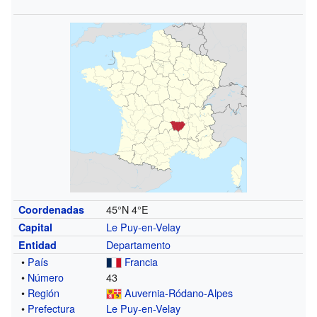
45°N
4°E
Coordenadas
Le Puy-en-Velay
Capital
Departamento
Entidad
•
País
Francia
•
Número
43
•
Región
Auvernia-Ródano-Alpes
•
Prefectura
Le Puy-en-Velay