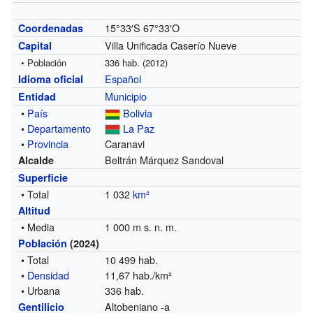
15°33′S
67°33′O
Coordenadas
Villa Unificada Caserío Nueve
Capital
• Población
336 hab. (2012)
Español
Idioma oficial
Municipio
Entidad
•
País
Bolivia
•
Departamento
La Paz
•
Provincia
Caranavi
Beltrán Márquez Sandoval
Alcalde
Superficie
• Total
1 032
km²
Altitud
• Media
1 000 m s. n. m.
Población
(2024)
• Total
10 499 hab.
•
Densidad
11,67 hab./km²
• Urbana
336 hab.
Altobeniano -a
Gentilicio