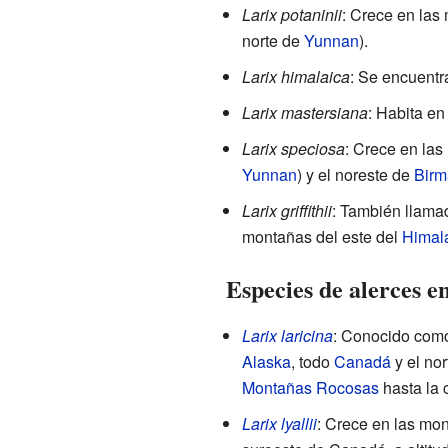
Larix potaninii
: Crece en las
norte de
Yunnan
).
Larix himalaica
: Se encuentr
Larix mastersiana
: Habita en
Larix speciosa
: Crece en las
Yunnan
) y el noreste de
Birm
Larix griffithii
: También llama
montañas del este del
Himal
Especies de alerces 
Larix laricina
: Conocido como
Alaska
, todo
Canadá
y el no
Montañas Rocosas
hasta la 
Larix lyallii
: Crece en las mo