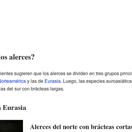
los alerces?
ientes sugieren que los alerces se dividen en tres grupos princ
orteamérica
y las de
Eurasia
. Luego, las especies euroasiática
las del sur con brácteas largas.
n Eurasia
Alerces del norte con brácteas corta