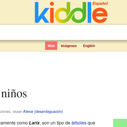
Web
Imágenes
English
 niños
pciones, véase
Alerce (desambiguación)
.
ficamente como
Larix
, son un tipo de
árboles
que