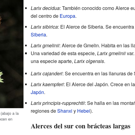
Larix decidua
: También conocido como Alerce e
del centro de
Europa
.
Larix sibirica
: El Alerce de Siberia. Se encuentra
Siberia
.
Larix gmelinii
: Alerce de Gmelin. Habita en las ll
Una variedad de esta especie,
Larix gmelinii
var
una especie aparte,
Larix olgensis
.
Larix cajanderi
: Se encuentra en las llanuras de S
Larix kaempferi
: El Alerce del Japón. Crece en l
Japón
.
Larix principis-rupprechtii
: Se halla en las monta
regiones de
Shanxi
y
Hebei
).
(abajo a la
ecen en
Alerces del sur con brácteas largas