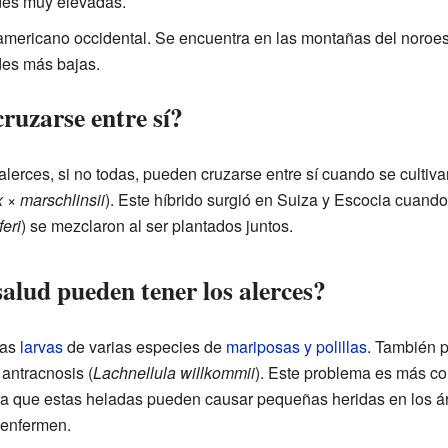
udes muy elevadas.
 americano occidental. Se encuentra en las montañas del noroe
des más bajas.
cruzarse entre sí?
alerces, si no todas, pueden cruzarse entre sí cuando se cultiv
x × marschlinsii
). Este híbrido surgió en Suiza y Escocia cuando
eri
) se mezclaron al ser plantados juntos.
alud pueden tener los alerces?
las
larvas
de varias especies de
mariposas y polillas
. También 
antracnosis (
Lachnellula willkommii
). Este problema es más c
ya que estas heladas pueden causar pequeñas heridas en los ár
 enfermen.