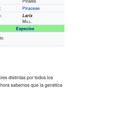
Pinales
:
Pinaceae
o
:
Larix
Mill.
Especies
to.
es distintas por todos los
 ahora sabemos que la genética