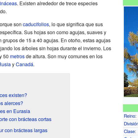
ináceas
. Existen alrededor de trece especies
ndo.
porque son
caducifolios
, lo que significa que sus
específica. Sus hojas son como agujas, suaves y
n grupos de 15 a 40 agujas. En otoño, estas agujas
jando los árboles sin hojas durante el invierno. Los
 y 50
metros
de altura. Son muy comunes en los
Rusia
y
Canadá
.
ces existen?
os alerces?
ces en Eurasia
Reino
:
orte con brácteas cortas
Divisió
ur con brácteas largas
Clase
: