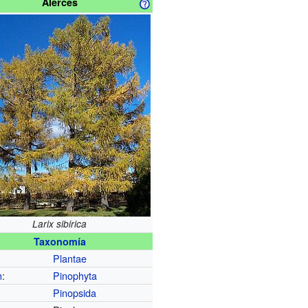
Alerces
Larix sibirica
Taxonomía
Plantae
n
:
Pinophyta
Pinopsida