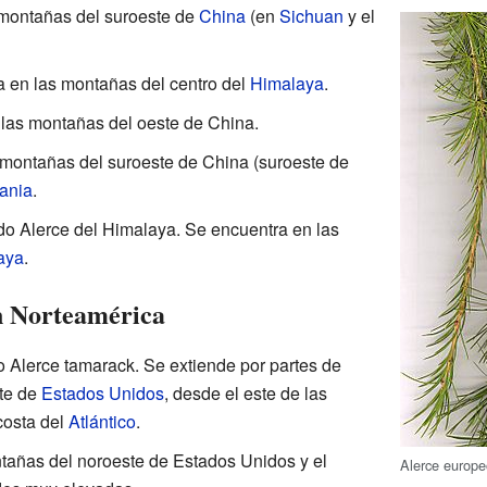
 montañas del suroeste de
China
(en
Sichuan
y el
a en las montañas del centro del
Himalaya
.
 las montañas del oeste de China.
 montañas del suroeste de China (suroeste de
ania
.
do Alerce del Himalaya. Se encuentra en las
aya
.
en Norteamérica
 Alerce tamarack. Se extiende por partes de
rte de
Estados Unidos
, desde el este de las
costa del
Atlántico
.
ntañas del noroeste de Estados Unidos y el
Alerce europeo