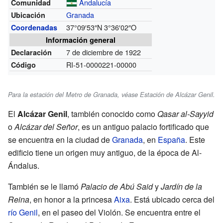
Andalucía
Comunidad
Granada
Ubicación
37°09′53″N
3°36′02″O
Coordenadas
Información general
7 de diciembre de 1922
Declaración
RI-51-0000221-00000
Código
Para la estación del Metro de Granada, véase Estación de Alcázar Genil.
El
Alcázar Genil
, también conocido como
Qasar al-Sayyid
o
Alcázar del Señor
, es un antiguo palacio fortificado que
se encuentra en la ciudad de
Granada
, en
España
. Este
edificio tiene un origen muy antiguo, de la época de Al-
Ándalus.
También se le llamó
Palacio de Abú Said
y
Jardín de la
Reina
, en honor a la princesa
Aixa
. Está ubicado cerca del
río Genil
, en el paseo del Violón. Se encuentra entre el