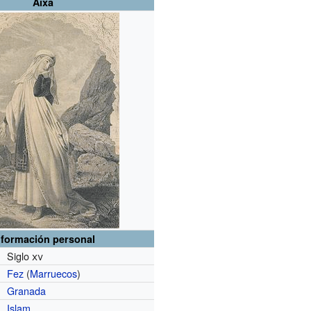
Aixa
nformación personal
Siglo
xv
Fez
(
Marruecos
)
Granada
Islam