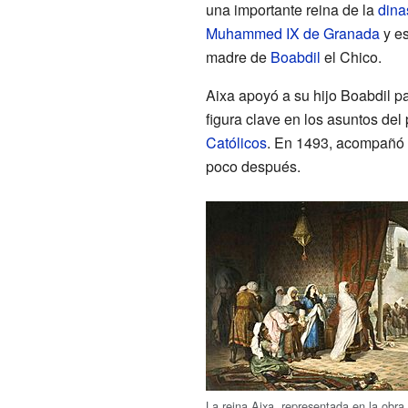
una importante reina de la
dina
Muhammed IX de Granada
y e
madre de
Boabdil
el Chico.
Aixa apoyó a su hijo Boabdil pa
figura clave en los asuntos del 
Católicos
. En 1493, acompañó a
poco después.
La reina Aixa, representada en la obr