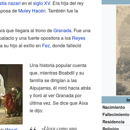
stía nazarí
en el
siglo XV
. Era hija del rey
sposa de
Muley Hacén
. También fue la
ra que llegara al trono de
Granada
. Fue una
palacio y una fuerte opositora a los
Reyes
 su hijo al exilio en
Fez
, donde falleció
Una historia popular cuenta
que, mientras Boabdil y su
familia se dirigían a las
Alpujarras, él miró hacia atrás
y lloró al ver Granada por
I
última vez. Se dice que Aixa
Nacimiento
le dijo:
Fallecimiento
Residencia
«Llora como una
Religión
a de
Manuel