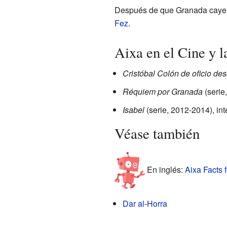
Después de que Granada cayera e
Fez
.
Aixa en el Cine y l
Cristóbal Colón de oficio des
Réquiem por Granada
(serie
Isabel
(serie, 2012-2014), int
Véase también
En inglés:
Aixa Facts f
Dar al-Horra