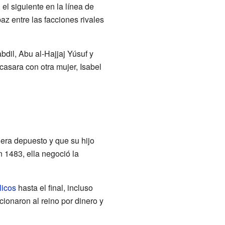
, el siguiente en la línea de
z entre las facciones rivales
bdil, Abu al-Hajjaj Yúsuf y
casara con otra mujer, Isabel
uera depuesto y que su hijo
n 1483, ella negoció la
licos
hasta el final, incluso
cionaron al reino por dinero y