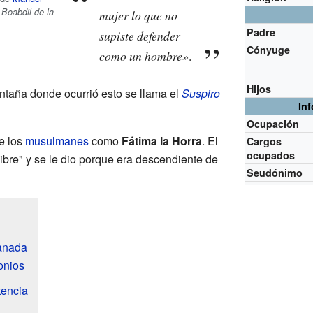
 Boabdil de la
mujer lo que no
Padre
supiste defender
Cónyuge
como un hombre»
.
Hijos
ontaña donde ocurrió esto se llama el
Suspiro
In
Ocupación
e los
musulmanes
como
Fátima la Horra
. El
Cargos
ocupados
Libre" y se le dio porque era descendiente de
Seudónimo
ranada
onios
tencia