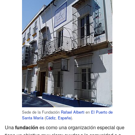
Sede de la Fundación
Rafael Alberti
en
El Puerto de
Santa María
(
Cádiz
,
España
).
Una
fundación
es como una organización especial que