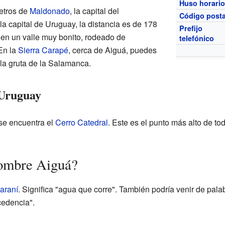
Huso horari
etros de
Maldonado
, la capital del
Código posta
 la capital de Uruguay, la distancia es de 178
Prefijo
 en un valle muy bonito, rodeado de
telefónico
En la
Sierra Carapé
, cerca de Aiguá, puedes
 la gruta de la Salamanca.
 Uruguay
se encuentra el
Cerro Catedral
. Este es el punto más alto de to
nombre Aiguá?
araní
. Significa "agua que corre". También podría venir de pala
cedencia".