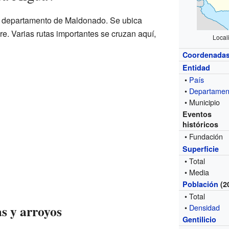
el departamento de Maldonado. Se ubica
e. Varias rutas importantes se cruzan aquí,
Local
Coordenada
Entidad
•
País
•
Departamen
• Municipio
Eventos
históricos
• Fundación
Superficie
• Total
• Media
Población
(2
• Total
as y arroyos
•
Densidad
Gentilicio