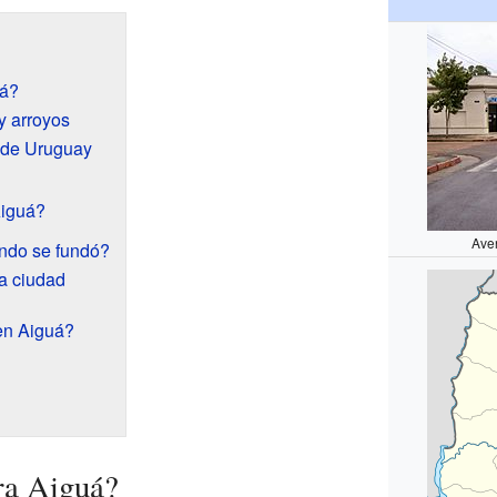
uá?
 y arroyos
o de Uruguay
Aiguá?
Ave
ándo se fundó?
a ciudad
en Aiguá?
ra Aiguá?