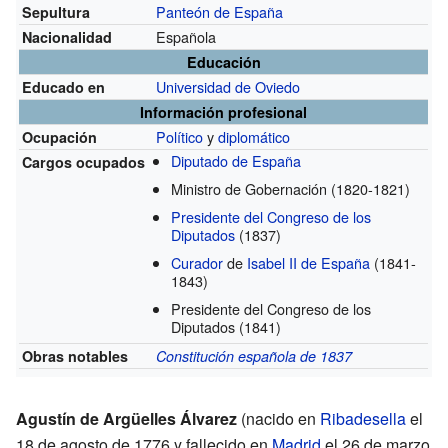
Panteón de España
Sepultura
Española
Nacionalidad
Educación
Universidad de Oviedo
Educado en
Información profesional
Político
y
diplomático
Ocupación
Diputado de España
Cargos ocupados
Ministro de Gobernación
(1820-1821)
Presidente del Congreso de los
Diputados
(1837)
Curador
de
Isabel II de España
(1841-
1843)
Presidente del Congreso de los
Diputados
(1841)
Obras notables
Constitución española de 1837
Agustín de Argüelles Álvarez
(nacido en
Ribadesella
el
18 de agosto de 1776 y fallecido en
Madrid
el 26 de marzo