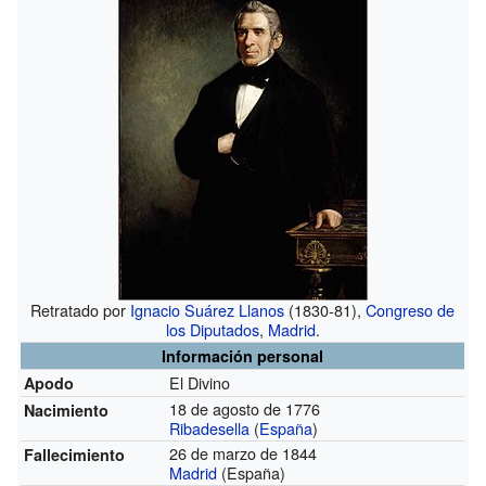
Retratado por
Ignacio Suárez Llanos
(1830-81),
Congreso de
los Diputados
,
Madrid
.
Información personal
El Divino
Apodo
18 de agosto de 1776
Nacimiento
Ribadesella
(
España
)
26 de marzo de 1844
Fallecimiento
Madrid
(España)