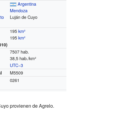
Argentina
Mendoza
to
Luján de Cuyo
195
km²
195
km²
010)
7507 hab.
38,5 hab./km²
UTC−3
o
M5509
l
0261
Cuyo provienen de Agrelo.