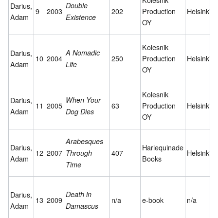
Darius,
Double
9
2003
202
Production
Helsinki
Adam
Existence
OY
Kolesnik
Darius,
A Nomadic
10
2004
250
Production
Helsinki
Adam
Life
OY
Kolesnik
Darius,
When Your
11
2005
63
Production
Helsinki
Adam
Dog Dies
OY
Arabesques
Darius,
Harlequinade
12
2007
407
Helsinki
Through
Adam
Books
Time
Darius,
Death in
13
2009
n/a
e-book
n/a
Adam
Damascus