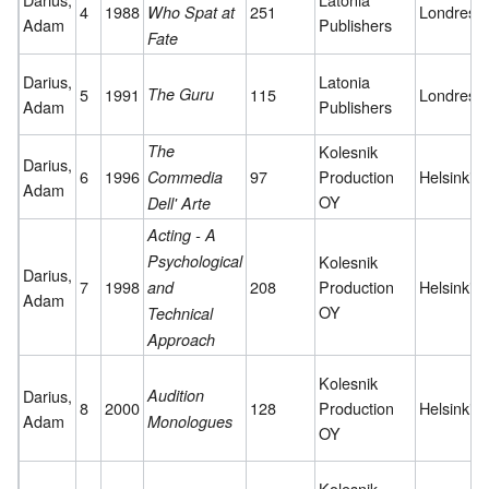
4
1988
251
Londres
Who Spat at
Adam
Publishers
Fate
Darius,
Latonia
5
1991
The Guru
115
Londres
Adam
Publishers
The
Kolesnik
Darius,
6
1996
97
Production
Helsinki
Commedia
Adam
OY
Dell' Arte
Acting - A
Psychological
Kolesnik
Darius,
7
1998
208
Production
Helsinki
and
Adam
OY
Technical
Approach
Kolesnik
Darius,
Audition
8
2000
128
Production
Helsinki
Adam
Monologues
OY
Kolesnik