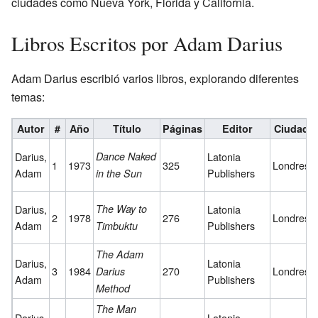
ciudades como Nueva York, Florida y California.
Libros Escritos por Adam Darius
Adam Darius escribió varios libros, explorando diferentes
temas:
Autor
#
Año
Título
Páginas
Editor
Ciudad
Darius,
Dance Naked
Latonia
1
1973
325
Londres
Adam
Publishers
in the Sun
Darius,
The Way to
Latonia
2
1978
276
Londres
Adam
Publishers
Timbuktu
The Adam
Darius,
Latonia
3
1984
270
Londres
Darius
Adam
Publishers
Method
The Man
Darius,
Latonia