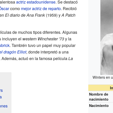
talentosa
actriz
estadounidense
. Se destacó
Óscar
como
mejor actriz de reparto
. Recibió
 en
El diario de Ana Frank
(1959) y
A Patch
lículas de muchos tipos diferentes. Algunas
 incluyen el
western
Winchester '73
y la
ubrick
. También tuvo un papel muy popular
el dragón Elliot
, donde interpretó a una
. Además, actuó en la famosa película
La
Winters en un
I
rs
Nombre de
a
nacimiento
iones
Nacimiento