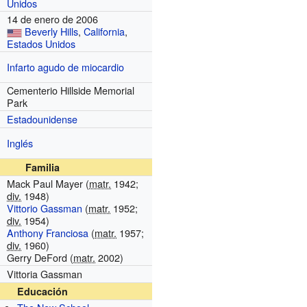
Unidos
14 de enero de 2006
Beverly Hills
,
California
,
Estados Unidos
Infarto agudo de miocardio
Cementerio Hillside Memorial
Park
Estadounidense
Inglés
Familia
Mack Paul Mayer (
matr.
1942;
div.
1948)
Vittorio Gassman
(
matr.
1952;
div.
1954)
Anthony Franciosa
(
matr.
1957;
div.
1960)
Gerry DeFord (
matr.
2002)
Vittoria Gassman
Educación