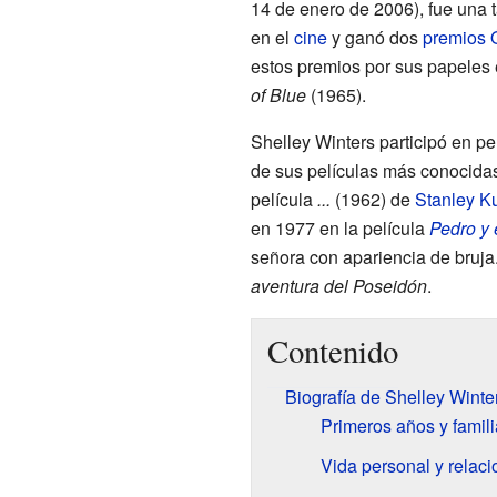
14 de enero de 2006), fue una 
en el
cine
y ganó dos
premios 
estos premios por sus papeles
of Blue
(1965).
Shelley Winters participó en pe
de sus películas más conocidas
película
...
(1962) de
Stanley K
en 1977 en la película
Pedro y 
señora con apariencia de bruja
aventura del Poseidón
.
Contenido
Biografía de Shelley Winte
Primeros años y famili
Vida personal y relac