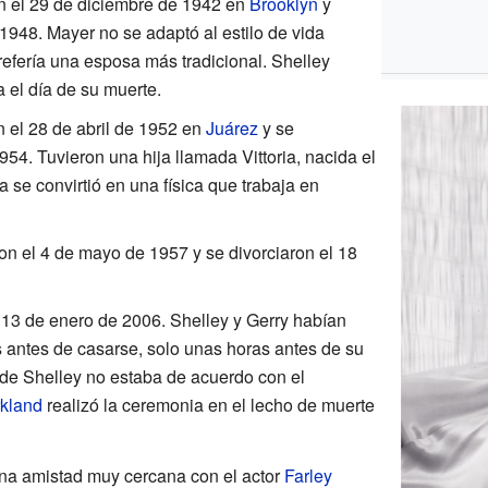
 el 29 de diciembre de 1942 en
Brooklyn
y
1948. Mayer no se adaptó al estilo de vida
efería una esposa más tradicional. Shelley
a el día de su muerte.
n el 28 de abril de 1952 en
Juárez
y se
1954. Tuvieron una hija llamada Vittoria, nacida el
a se convirtió en una física que trabaja en
on el 4 de mayo de 1957 y se divorciaron el 18
 13 de enero de 2006. Shelley y Gerry habían
s antes de casarse, solo unas horas antes de su
a de Shelley no estaba de acuerdo con el
rkland
realizó la ceremonia en el lecho de muerte
una amistad muy cercana con el actor
Farley