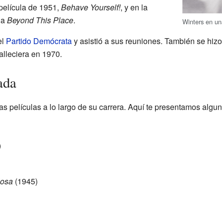
 película de 1951,
Behave Yourself!
, y en la
la
Beyond This Place
.
Winters en un
el
Partido Demócrata
y asistió a sus reuniones. También se hiz
alleciera en 1970.
ada
 películas a lo largo de su carrera. Aquí te presentamos algun
)
losa
(1945)