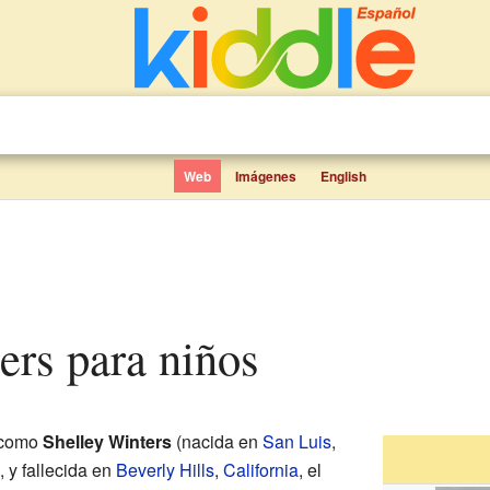
Web
Imágenes
English
ters para niños
 como
Shelley Winters
(nacida en
San Luis
,
, y fallecida en
Beverly Hills
,
California
, el