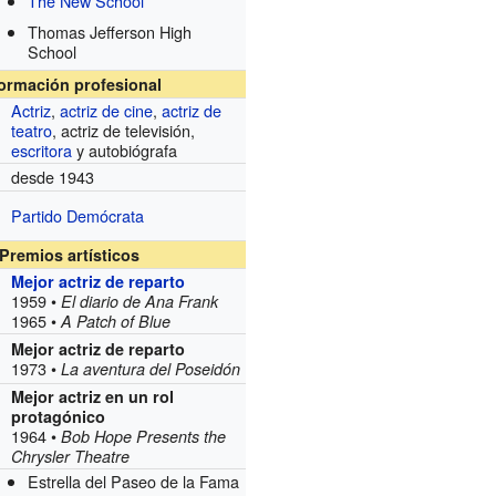
The New School
Thomas Jefferson High
School
formación profesional
Actriz
,
actriz de cine
,
actriz de
teatro
, actriz de televisión,
escritora
y autobiógrafa
desde 1943
Partido Demócrata
Premios artísticos
Mejor actriz de reparto
1959 •
El diario de Ana Frank
1965 •
A Patch of Blue
Mejor actriz de reparto
1973 •
La aventura del Poseidón
Mejor actriz en un rol
protagónico
1964 •
Bob Hope Presents the
Chrysler Theatre
Estrella del Paseo de la Fama