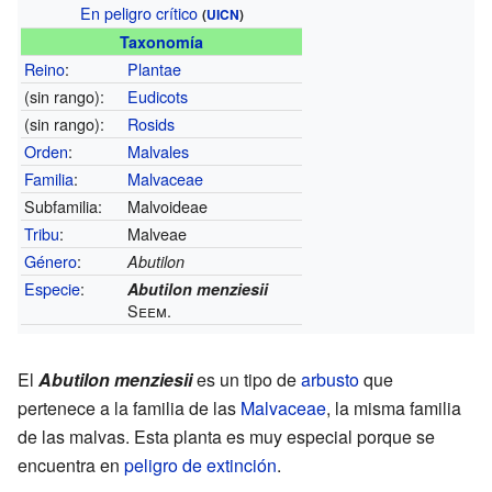
En peligro crítico
(
UICN
)
Taxonomía
Reino
:
Plantae
(sin rango):
Eudicots
(sin rango):
Rosids
Orden
:
Malvales
Familia
:
Malvaceae
Subfamilia:
Malvoideae
Tribu
:
Malveae
Género
:
Abutilon
Especie
:
Abutilon menziesii
Seem.
El
Abutilon menziesii
es un tipo de
arbusto
que
pertenece a la familia de las
Malvaceae
, la misma familia
de las malvas. Esta planta es muy especial porque se
encuentra en
peligro de extinción
.