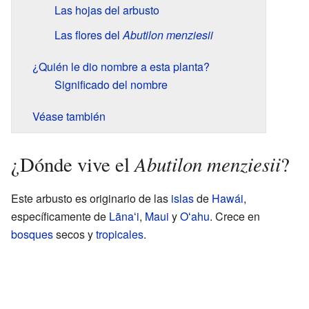
Las hojas del arbusto
Las flores del
Abutilon menziesii
¿Quién le dio nombre a esta planta?
Significado del nombre
Véase también
Abutilon menziesii
¿Dónde vive el
?
Este arbusto es originario de las
islas
de
Hawái
,
específicamente de
Lānaʻi
,
Maui
y
Oʻahu
. Crece en
bosques
secos y
tropicales
.