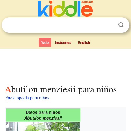
Web
Imágenes
English
Abutilon menziesii para niños
Enciclopedia para niños
Datos para niños
Abutilon menziesii