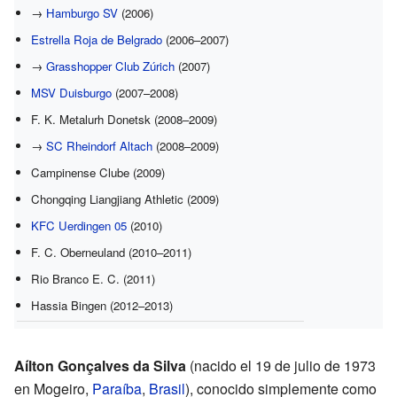
→
Hamburgo SV
(2006)
Estrella Roja de Belgrado
(2006–2007)
→
Grasshopper Club Zúrich
(2007)
MSV Duisburgo
(2007–2008)
F. K. Metalurh Donetsk (2008–2009)
→
SC Rheindorf Altach
(2008–2009)
Campinense Clube (2009)
Chongqing Liangjiang Athletic (2009)
KFC Uerdingen 05
(2010)
F. C. Oberneuland (2010–2011)
Rio Branco E. C. (2011)
Hassia Bingen (2012–2013)
Aílton Gonçalves da Silva
(nacido el 19 de julio de 1973
en Mogeiro,
Paraíba
,
Brasil
), conocido simplemente como