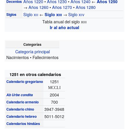
Años 1220
•
Años 1230
•
Años 1240
←
Años 1250
Decenios
→
Años 1260
•
Años 1270
•
Años 1280
Siglo
xii
←
→
Siglo
xiv
Siglo
xiii
Siglos
Tabla anual del siglo
xiii
Ir al año actual
Categorías
Categoría principal
Nacimientos • Fallecimientos
1251 en otros calendarios
1251
Calendario gregoriano
MCCLI
2004
Ab Urbe condita
700
Calendario armenio
3947-3948
Calendario chino
5011-5012
Calendario hebreo
Calendarios hindúes