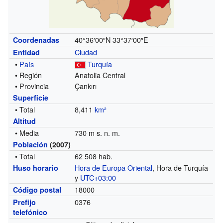
40°36′00″N
33°37′00″E
Coordenadas
Ciudad
Entidad
•
País
Turquía
• Región
Anatolia Central
• Provincia
Çankırı
Superficie
• Total
8,411
km²
Altitud
• Media
730 m s. n. m.
Población
(2007)
• Total
62 508 hab.
Hora de Europa Oriental
, Hora de Turquía
Huso horario
y
UTC+03:00
18000
Código postal
0376
Prefijo
telefónico