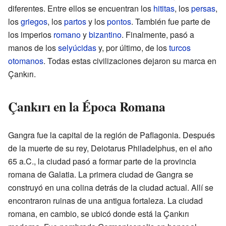
diferentes. Entre ellos se encuentran los
hititas
, los
persas
,
los
griegos
, los
partos
y los
pontos
. También fue parte de
los imperios
romano
y
bizantino
. Finalmente, pasó a
manos de los
selyúcidas
y, por último, de los
turcos
otomanos
. Todas estas civilizaciones dejaron su marca en
Çankırı.
Çankırı en la Época Romana
Gangra fue la capital de la región de Paflagonia. Después
de la muerte de su rey, Deiotarus Philadelphus, en el año
65 a.C., la ciudad pasó a formar parte de la provincia
romana de Galatia. La primera ciudad de Gangra se
construyó en una colina detrás de la ciudad actual. Allí se
encontraron ruinas de una antigua fortaleza. La ciudad
romana, en cambio, se ubicó donde está la Çankırı