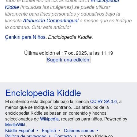
Todo el contenido de los artículos de la
Enciclopedia
Kiddle
(incluidas las imágenes) se puede utilizar
libremente para fines personales y educativos bajo la
licencia
Atribución-CompartirIgual
a menos que se indique
lo contrario. Citar este artículo:
Çankırı para Niños
.
Enciclopedia Kiddle.
Última edición el 17 oct 2025, a las 11:19
Sugerir una edición
.
Enciclopedia Kiddle
El contenido está disponible bajo la licencia
CC BY-SA 3.0
, a
menos que se indique lo contrario. Los artículos de la
enciclopedia Kiddle se basan en contenido y hechos
seleccionados de
Wikipedia
, reescritos para niños. Powered by
MediaWiki
.
Kiddle Español
English
Quiénes somos
Política de privacidad
Contacto
© 2025 Kiddle.co