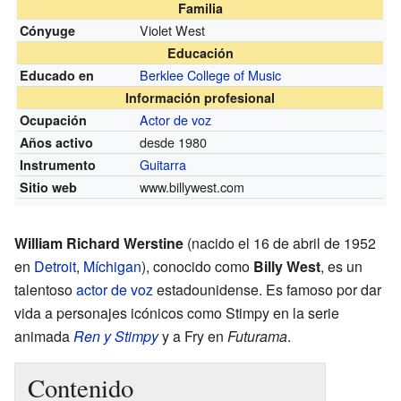
Familia
Violet West
Cónyuge
Educación
Berklee College of Music
Educado en
Información profesional
Actor de voz
Ocupación
desde 1980
Años activo
Guitarra
Instrumento
www.billywest.com
Sitio web
William Richard Werstine
(nacido el 16 de abril de 1952
en
Detroit
,
Míchigan
), conocido como
Billy West
, es un
talentoso
actor de voz
estadounidense. Es famoso por dar
vida a personajes icónicos como Stimpy en la serie
animada
Ren y Stimpy
y a Fry en
Futurama
.
Contenido