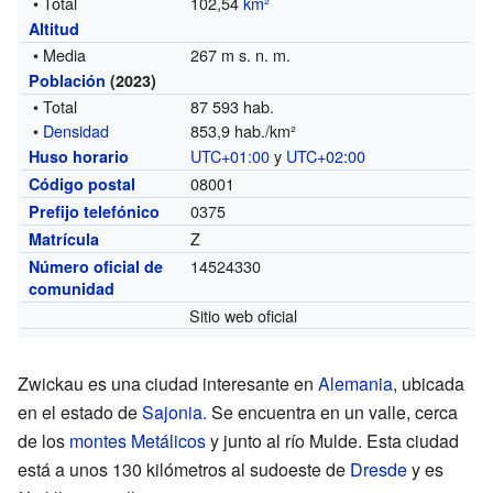
• Total
102,54
km²
Altitud
• Media
267 m s. n. m.
Población
(2023)
• Total
87 593 hab.
•
Densidad
853,9 hab./km²
UTC+01:00
y
UTC+02:00
Huso horario
08001
Código postal
0375
Prefijo telefónico
Z
Matrícula
14524330
Número oficial de
comunidad
Sitio web oficial
Zwickau es una ciudad interesante en
Alemania
, ubicada
en el estado de
Sajonia
. Se encuentra en un valle, cerca
de los
montes Metálicos
y junto al río Mulde. Esta ciudad
está a unos 130 kilómetros al sudoeste de
Dresde
y es