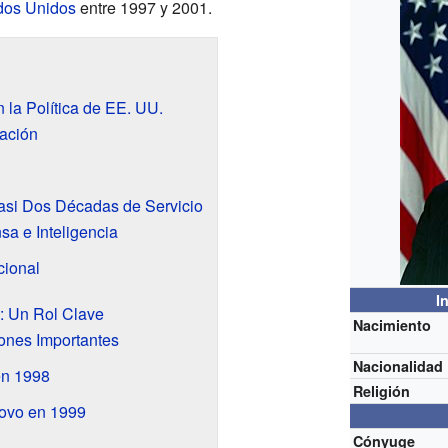
dos Unidos
entre 1997 y 2001.
 la Política de EE. UU.
ación
asi Dos Décadas de Servicio
a e Inteligencia
cional
I
: Un Rol Clave
Nacimiento
ones Importantes
Nacionalidad
 en 1998
Religión
ovo en 1999
Cónyuge