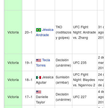
TKO
UFC Fight
31 de
Jéssica
Victoria
20–1
(rodillazos
Night: Andrade
agost
Andrade
y golpes)
vs. Zhang
2019
2 de
Tecia
Decisión
Victoria
19–1
UFC 235
marzo
Torres
(unánime)
2019
UFC Fight
24 de
Jessica
Sumisión
Victoria
18–1
Night: Blaydes
novie
Aguilar
(armbar)
vs. Ngannou 2
de 20
4 de
Decisión
Victoria
17–1
Danielle
UFC 227
agost
(unánime)
Taylor
2018