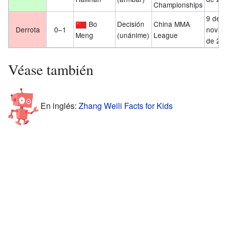
Championships
9 de
Bo
Decisión
China MMA
Derrota
0–1
novie
Meng
(unánime)
League
de 20
Véase también
En inglés:
Zhang Weili Facts for Kids