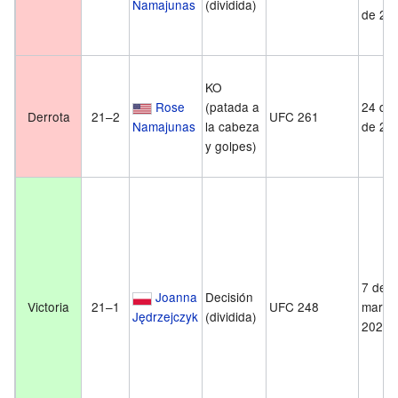
Namajunas
(dividida)
de 20
KO
Rose
(patada a
24 de 
Derrota
21–2
UFC 261
Namajunas
la cabeza
de 20
y golpes)
7 de
Joanna
Decisión
Victoria
21–1
UFC 248
marzo
Jędrzejczyk
(dividida)
2020