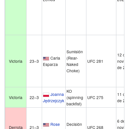
Sumisión
12 de
Carla
(Rear-
Victoria
23–3
UFC 281
novie
Esparza
Naked
de 20
Choke)
KO
Joanna
11 de 
Victoria
22–3
(spinning
UFC 275
Jędrzejczyk
de 20
backfist)
6 de
Rose
Decisión
Derrota
21–3
UFC 268
novie