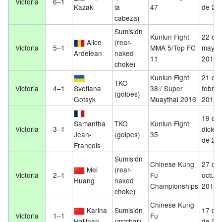
Victoria
6–1
Kazak
la
47
de 20
cabeza)
Sumisión
Kunlun Fight
22 de
Alice
(rear-
Victoria
5–1
MMA 5/Top FC
mayo 
Ardelean
naked
11
2016
choke)
Kunlun Fight
21 de
TKO
Victoria
4–1
Svetlana
38 / Super
febrer
(golpes)
Gotsyk
Muaythai 2016
2016
19 de
Samantha
TKO
Kunlun Fight
Victoria
3–1
diciem
Jean-
(golpes)
35
de 20
Francois
Sumisión
Chinese Kung
27 de
Mei
(rear-
Victoria
2–1
Fu
octubr
Huang
naked
Championships
2014
choke)
Chinese Kung
Karina
Sumisión
17 de 
Victoria
1–1
Fu
Hallinan
(armbar)
de 20