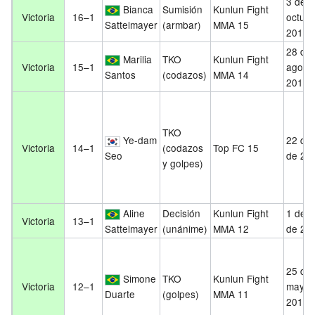
3 de
Bianca
Sumisión
Kunlun Fight
Victoria
16–1
octubr
Sattelmayer
(armbar)
MMA 15
2017
28 de
Marilia
TKO
Kunlun Fight
Victoria
15–1
agost
Santos
(codazos)
MMA 14
2017
TKO
Ye-dam
22 de 
Victoria
14–1
(codazos
Top FC 15
Seo
de 20
y golpes)
Aline
Decisión
Kunlun Fight
1 de j
Victoria
13–1
Sattelmayer
(unánime)
MMA 12
de 20
25 de
Simone
TKO
Kunlun Fight
Victoria
12–1
mayo 
Duarte
(golpes)
MMA 11
2017