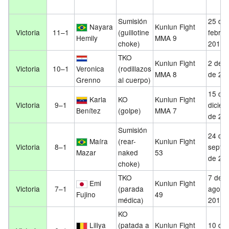
Sumisión
25 de
Nayara
Kunlun Fight
Victoria
11–1
(guillotine
febrer
Hemily
MMA 9
choke)
2017
TKO
Kunlun Fight
2 de 
Victoria
10–1
Veronica
(rodillazos
MMA 8
de 20
Grenno
al cuerpo)
15 de
Karla
KO
Kunlun Fight
Victoria
9–1
diciem
Benítez
(golpe)
MMA 7
de 20
Sumisión
24 de
Maíra
(rear-
Kunlun Fight
Victoria
8–1
septi
Mazar
naked
53
de 20
choke)
TKO
7 de
Emi
Kunlun Fight
Victoria
7–1
(parada
agost
Fujino
49
médica)
2016
KO
Liliya
(patada a
Kunlun Fight
10 de 