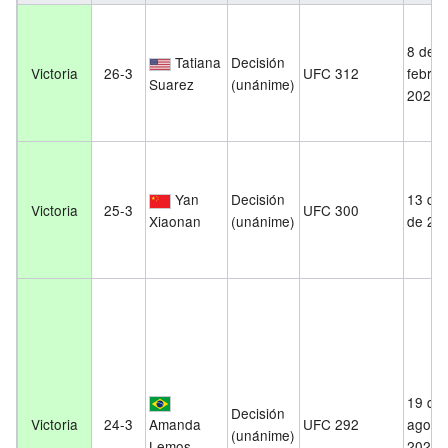
8 de
Tatiana
Decisión
Victoria
26-3
UFC 312
febrer
Suarez
(unánime)
2025
Yan
Decisión
13 de 
Victoria
25-3
UFC 300
Xiaonan
(unánime)
de 20
19 de
Decisión
Victoria
24-3
Amanda
UFC 292
agost
(unánime)
Lemos
2023