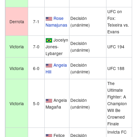
UFC on
1
Rose
Decisión
Fox:
Derrota
7-1
ab
Namajunas
(unánime)
Teixeira vs.
2
Evans
Jocelyn
1
Decisión
Victoria
7-0
Jones-
UFC 194
d
(unánime)
Lybarger
d
1
Angela
Decisión
Victoria
6-0
UFC 188
j
Hill
(unánime)
2
The
Ultimate
Fighter: A
1
Angela
Decisión
Victoria
5-0
Champion
d
Magaña
(unánime)
Will Be
d
Crowned
Finale
Invicta FC
7
Felice
Decisión