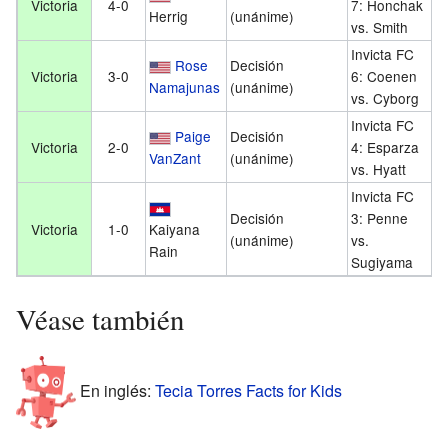
Victoria
4-0
7: Honchak
d
Herrig
(unánime)
vs. Smith
d
Invicta FC
1
Rose
Decisión
Victoria
3-0
6: Coenen
ju
Namajunas
(unánime)
vs. Cyborg
2
Invicta FC
5
Paige
Decisión
Victoria
2-0
4: Esparza
e
VanZant
(unánime)
vs. Hyatt
2
Invicta FC
6
Decisión
3: Penne
Victoria
1-0
Kaiyana
o
(unánime)
vs.
Rain
d
Sugiyama
Véase también
En inglés:
Tecia Torres Facts for Kids