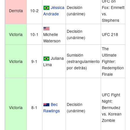
UFC on
2
Jéssica
Decisión
Fox: Emmett
Derrota
10-2
f
Andrade
(unánime)
vs.
d
Stephens
2
Decisión
Victoria
10-1
Michelle
UFC 218
d
(unánime)
Waterson
d
The
Sumisión
Ultimate
Juliana
7 
Victoria
9-1
(estrangulamiento
Fighter:
Lima
d
por detrás)
Redemption
Finale
UFC Fight
Night:
4
Bec
Decisión
Victoria
8-1
Bermudez
f
Rawlings
(unánime)
vs. Korean
d
Zombie