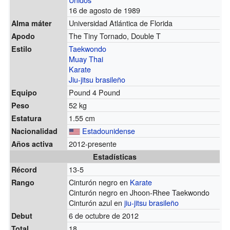
16 de agosto de 1989
Universidad Atlántica de Florida
Alma máter
The Tiny Tornado, Double T
Apodo
Taekwondo
Estilo
Muay Thai
Karate
Jiu-jitsu brasileño
Pound 4 Pound
Equipo
52 kg
Peso
1.55 cm
Estatura
Estadounidense
Nacionalidad
2012-presente
Años activa
Estadísticas
13-5
Récord
Cinturón negro en
Karate
Rango
Cinturón negro en Jhoon-Rhee Taekwondo
Cinturón azul en
jiu-jitsu brasileño
6 de octubre de 2012
Debut
18
Total