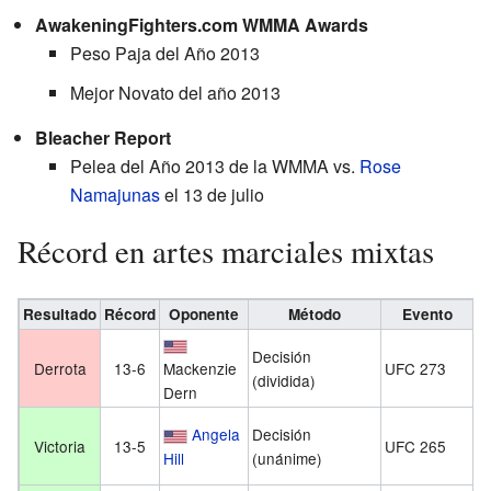
AwakeningFighters.com WMMA Awards
Peso Paja del Año 2013
Mejor Novato del año 2013
Bleacher Report
Pelea del Año 2013 de la WMMA
vs.
Rose
Namajunas
el 13 de julio
Récord en artes marciales mixtas
Resultado
Récord
Oponente
Método
Evento
Decisión
9 
Derrota
13-6
Mackenzie
UFC 273
(dividida)
d
Dern
7
Angela
Decisión
Victoria
13-5
UFC 265
a
Hill
(unánime)
d