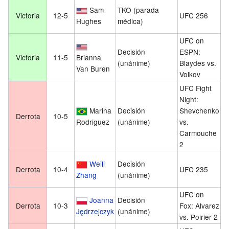
1
Sam
TKO (parada
Victoria
12-5
UFC 256
d
Hughes
médica)
d
UFC on
2
Decisión
ESPN:
Victoria
11-5
Brianna
j
(unánime)
Blaydes vs.
Van Buren
2
Volkov
UFC Fight
Night:
1
Marina
Decisión
Shevchenko
Derrota
10-5
a
Rodriguez
(unánime)
vs.
d
Carmouche
2
2
Weili
Decisión
Derrota
10-4
UFC 235
m
Zhang
(unánime)
2
UFC on
2
Joanna
Decisión
Derrota
10-3
Fox: Alvarez
ju
Jędrzejczyk
(unánime)
vs. Poirier 2
2