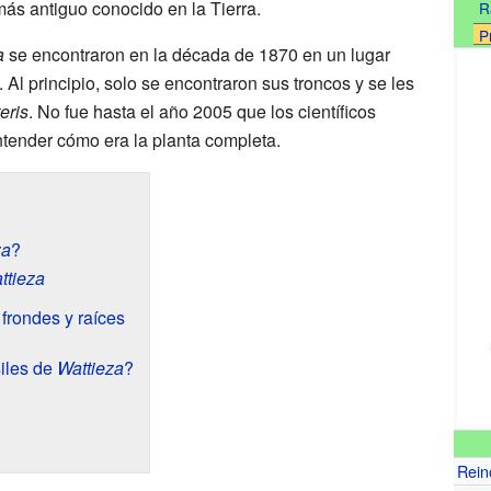
más antiguo conocido en la Tierra.
R
P
a
se encontraron en la década de 1870 en un lugar
Al principio, solo se encontraron sus troncos y se les
eris
. No fue hasta el año 2005 que los científicos
ntender cómo era la planta completa.
za
?
ttieza
 frondes y raíces
iles de
Wattieza
?
Rein