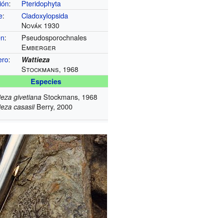
ión
:
Pteridophyta
e
:
Cladoxylopsida
Novák 1930
en
:
Pseudosporochnales
Emberger
ero
:
Wattieza
Stockmans, 1968
Especies
Stockmans, 1968
ieza givetiana
Berry, 2000
ieza casasii