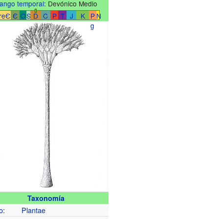
ango temporal
: Devónico Medio
reЄ
Є
O
S
D
C
P
T
J
K
P
N
g
Taxonomía
o
:
Plantae