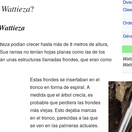
Divis
Wattieza
l
?
Clas
Ord
Wattieza
Gén
tieza
podían crecer hasta más de 8 metros de altura,
! Sus ramas no tenían hojas planas como las de los
Watt
ían unas estructuras llamadas frondes, que eran como
Watt
Estas frondes se insertaban en el
tronco en forma de espiral. A
medida que el árbol crecía, es
probable que perdiera las frondes
más viejas. Esto dejaba marcas
en el tronco, parecidas a las que
se ven en las palmeras actuales.