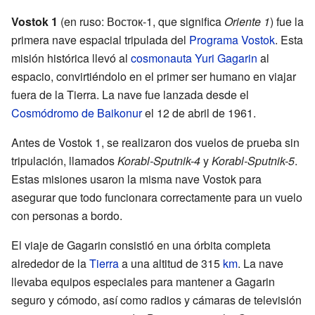
Vostok 1
(en ruso: Восток-1, que significa
Oriente 1
) fue la
primera nave espacial tripulada del
Programa Vostok
. Esta
misión histórica llevó al
cosmonauta
Yuri Gagarin
al
espacio, convirtiéndolo en el primer ser humano en viajar
fuera de la Tierra. La nave fue lanzada desde el
Cosmódromo de Baikonur
el 12 de abril de 1961.
Antes de Vostok 1, se realizaron dos vuelos de prueba sin
tripulación, llamados
Korabl-Sputnik-4
y
Korabl-Sputnik-5
.
Estas misiones usaron la misma nave Vostok para
asegurar que todo funcionara correctamente para un vuelo
con personas a bordo.
El viaje de Gagarin consistió en una órbita completa
alrededor de la
Tierra
a una altitud de 315
km
. La nave
llevaba equipos especiales para mantener a Gagarin
seguro y cómodo, así como radios y cámaras de televisión