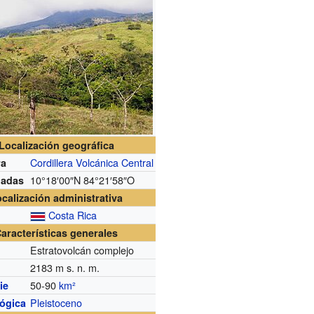
Localización geográfica
Cordillera Volcánica Central
ra
10°18′00″N
84°21′58″O
nadas
calización administrativa
Costa Rica
aracterísticas generales
Estratovolcán complejo
2183
m s. n. m.
50-90
km²
ie
Pleistoceno
lógica