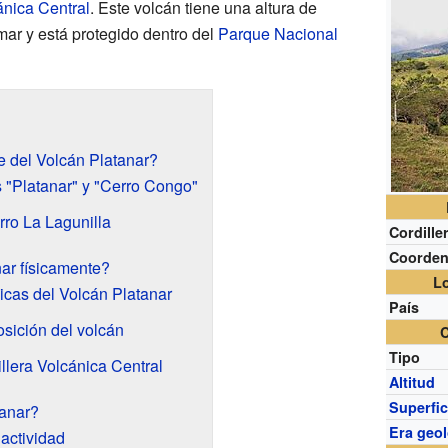
ánica Central
. Este volcán tiene una altura de
mar y está protegido dentro del
Parque Nacional
 del Volcán Platanar?
 "Platanar" y "Cerro Congo"
rro La Lagunilla
Cordille
Coorde
ar físicamente?
Lo
icas del Volcán Platanar
País
osición del volcán
C
Tipo
illera Volcánica Central
Altitud
Superfic
tanar?
Era geo
 actividad