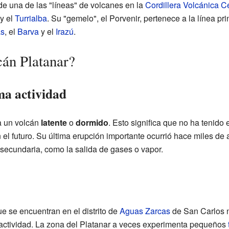
de una de las "líneas" de volcanes en la
Cordillera Volcánica Ce
y el
Turrialba
. Su "gemelo", el Porvenir, pertenece a la línea pr
s
, el
Barva
y el
Irazú
.
cán Platanar?
ma actividad
a un volcán
latente
o
dormido
. Esto significa que no ha tenid
n el futuro. Su última erupción importante ocurrió hace miles d
 secundaria, como la salida de gases o vapor.
e se encuentran en el distrito de
Aguas Zarcas
de San Carlos n
 actividad. La zona del Platanar a veces experimenta pequeños