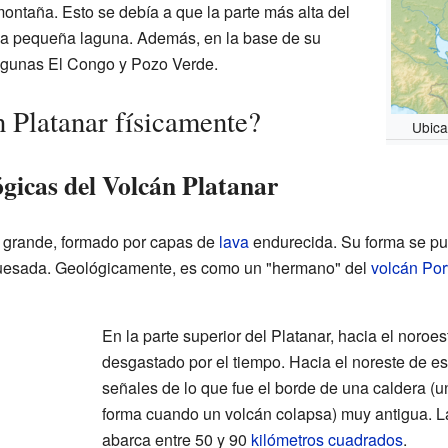
montaña. Esto se debía a que la parte más alta del
a pequeña laguna. Además, en la base de su
lagunas El Congo y Pozo Verde.
 Platanar físicamente?
Ubica
ógicas del Volcán Platanar
grande, formado por capas de
lava
endurecida. Su forma se p
Quesada. Geológicamente, es como un "hermano" del
volcán Por
En la parte superior del Platanar, hacia el noroe
desgastado por el tiempo. Hacia el noreste de es
señales de lo que fue el borde de una caldera (
forma cuando un volcán colapsa) muy antigua. La 
abarca entre 50 y 90
kilómetros cuadrados
.