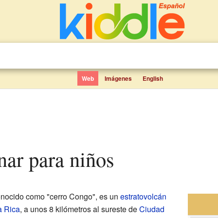
Web
Imágenes
English
anar para niños
onocido como "cerro Congo", es un
estratovolcán
a Rica
, a unos 8 kilómetros al sureste de
Ciudad