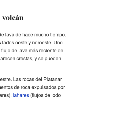
l volcán
s de lava de hace mucho tiempo.
s lados oeste y noroeste. Uno
flujo de lava más reciente de
parecen crestas, y se pueden
restre. Las rocas del Platanar
mentos de roca expulsados por
ares),
lahares
(flujos de lodo