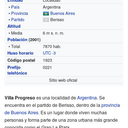
•
País
Argentina
•
Provincia
Buenos Aires
•
Partido
Berisso
Altitud
• Media
6 m s. n. m.
Población
(2001)
• Total
7870 hab.
UTC -3
Huso horario
1923
Código postal
0221
Prefijo
telefónico
Sitio web oficial
Villa Progreso
es una localidad de
Argentina
. Se
encuentra en el partido de Berisso, dentro de la
provincia
de Buenos Aires
. Es un lugar donde viven muchas
personas y forma parte de una zona urbana más grande
conocida como el Gran La Plata.