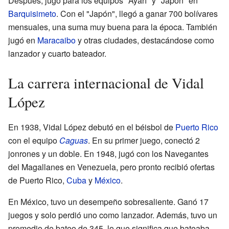
Después, jugó para los equipos "Ayarí" y "Japón" en
Barquisimeto
. Con el "Japón", llegó a ganar 700 bolívares
mensuales, una suma muy buena para la época. También
jugó en
Maracaibo
y otras ciudades, destacándose como
lanzador y cuarto bateador.
La carrera internacional de Vidal
López
En 1938, Vidal López debutó en el béisbol de
Puerto Rico
con el equipo
Caguas
. En su primer juego, conectó 2
jonrones y un doble. En 1948, jugó con los Navegantes
del Magallanes en Venezuela, pero pronto recibió ofertas
de Puerto Rico,
Cuba
y
México
.
En México, tuvo un desempeño sobresaliente. Ganó 17
juegos y solo perdió uno como lanzador. Además, tuvo un
promedio de bateo de 345, lo que significa que bateaba