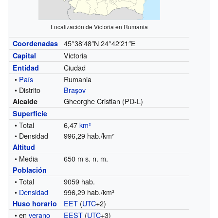
Localización de Victoria en Rumania
45°38′48″N
24°42′21″E
Coordenadas
Victoria
Capital
Ciudad
Entidad
•
País
Rumania
• Distrito
Braşov
Gheorghe Cristian (PD-L)
Alcalde
Superficie
• Total
6,47
km²
• Densidad
996,29 hab./km²
Altitud
• Media
650 m s. n. m.
Población
• Total
9059 hab.
•
Densidad
996,29 hab./km²
EET
(
UTC
+2)
Huso horario
• en
verano
EEST
(
UTC
+3)